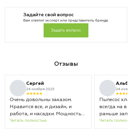
Задайте свой вопрос
Вам ответит эксперт или представитель бренда.
Задать вопрос
Отзывы
Сергей
Альби
24 ноября 2025
24 ноябр
Очень довольны заказом.
Пылесос клас
Нравится все, и дизайн, и
всегда на вы
работа, и насадки. Мощность
раньше запл
Читать полностью
Читать полност
отличная. Заряда хватает
срока.
надолго. А новая насадка с