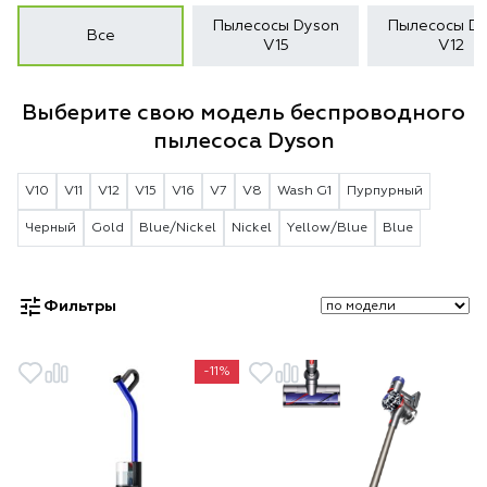
Пылесосы Dyson
Пылесосы Dy
Все
V15
V12
Выберите свою модель беспроводного
пылесоса Dyson
V10
V11
V12
V15
V16
V7
V8
Wash G1
Пурпурный
Черный
Gold
Blue/Nickel
Nickel
Yellow/Blue
Blue
Фильтры
-11%