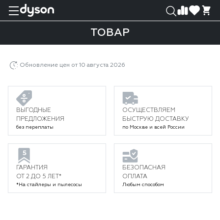
0
0
ТОВАР
Главная
Каталог
Пылесосы
Беспроводные пылесосы Dyson
Товар
Обновление цен от 10 августа 2026
ВЫГОДНЫЕ
ОСУЩЕСТВЛЯЕМ
ПРЕДЛОЖЕНИЯ
БЫСТРУЮ ДОСТАВКУ
без переплаты
по Москве и всей России
ГАРАНТИЯ
БЕЗОПАСНАЯ
ОТ 2 ДО 5 ЛЕТ*
ОПЛАТА
*На стайлеры и пылесосы
Любым способом