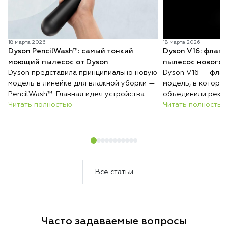
18 марта 2026
18 марта 2026
Dyson PencilWash™: самый тонкий
Dyson V16: флаг
моющий пылесос от Dyson
пылесос нового 
Dyson представила принципиально новую
Dyson V16 — флаг
модель в линейке для влажной уборки —
модель, в которо
PencilWash™. Главная идея устройства:
объединили реко
сверхтонкий и лёгкий корпус без каких-
Читать полностью
всасывания, авто
Читать полностью
либо уступок в гигиене и эффективности
покрытиям и инте
очистки.
загрязнений. Резу
который сам подс
уборки и делает 
быстрее и эффект
Все статьи
Часто задаваемые вопросы