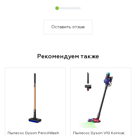
лазером действительно
подсвечивает загрязненные
области. В общем, уборка
теперь в удовольствие.
Оставить отзыв
Несмотря на то, что пылесосим
мы каждый день, Дайсон за
один раз собрал кучу пыли.
Рекомендуем также
Пылесос Dyson PencilWash
Пылесос Dyson V10 Konical