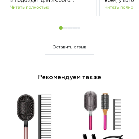
и подойдет для любого
всем, у кого 
Читать полностью
Читать полност
интерьера.
Оставить отзыв
Рекомендуем также