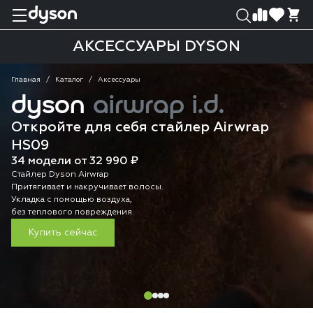
0
0
АКСЕССУАРЫ DYSON
Главная
Каталог
Аксессуары
dyson
airwrap i.d.
Откройте для себя стайлер Airwrap
HS09
34 модели от 32 990 ₽
Стайлер Dyson Airwrap
Притягивает и накручивает волосы.
Укладка с помощью воздуха,
без теплового повреждения.
Купить сейчас