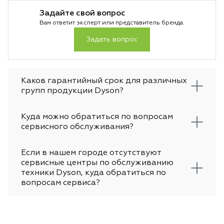
лучше выбрать в 2026 году.
чтобы не было пе
Задайте свой вопрос
основе лежит тех
Вам ответит эксперт или представитель бренда.
температуры и во
особенно важно д
Задать вопрос
За счет этого укл
аккуратной и вы 
предсказуемый ре
достигается без л
Каков гарантийный срок для различных
не просто гаджет
групп продукции Dyson?
инструмент для те
стабильности каж
Куда можно обратиться по вопросам
сервисного обслуживания?
Если в нашем городе отсутствуют
сервисные центры по обслуживанию
техники Dyson, куда обратиться по
вопросам сервиса?