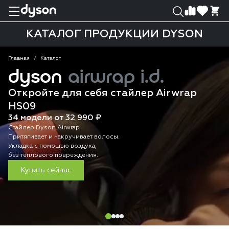
0
0
КАТАЛОГ ПРОДУКЦИИ DYSON
Главная
Каталог
dyson
airwrap i.d.
Откройте для себя стайлер Airwrap
HS09
34 модели от 32 990 ₽
Стайлер Dyson Airwrap
Притягивает и накручивает волосы.
Укладка с помощью воздуха,
без теплового повреждения.
Купить сейчас