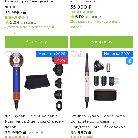
Patina/Topaz Orange + бокс
+ бокс чехол
35 990 ₽
чехол
35 990 ₽
В НАЛИЧИИ
5.0
8 отзывов
В НАЛИЧИИ
Доставка по Москве в день
5.0
4 отзыва
Доставка по Москве в день
заказа.
заказа.
В корзину
В корзину
Новинка 2026
Новинка 2026
-16%
Фен Dyson HD16 Supersonic
Стайлер Dyson HS08 Airwrap
Nural Vinca Blue Topaz Orange +
Complete Long Ceramic
чехол
Pink/Rose Gold + бокс чехол
35 990 ₽
35 990 ₽
42 990 ₽