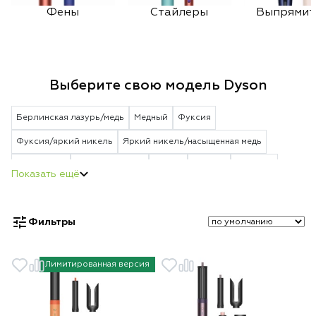
Фены
Стайлеры
Выпрямит
Выберите свою модель Dyson
Берлинская лазурь/медь
Медный
Фуксия
Фуксия/яркий никель
Яркий никель/насыщенная медь
Пурпурный
Vinca blue Rosé
Белый
Черный
Красный
Берлинская лазурь
Strawberry Bronze/Blush Pink
Jasper Plum
Vinca Blue/Topaz Orange
Ceramic Patina/Topaz Orange
Фильтры
Red/Velvet Gold
Gold
Ceramic Pink/Rose Gold
Topaz Orange
Ceramic Pink
Blue/Nickel
Nickel
Yellow/Blue
Blue
Лимитированная версия