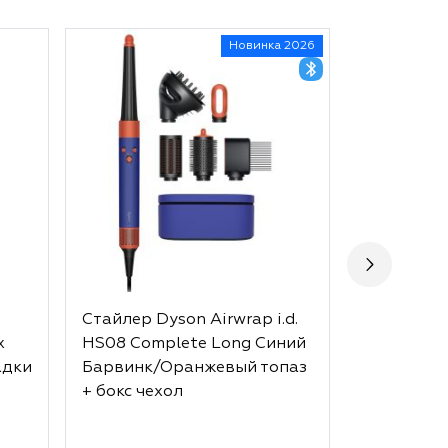
Новинка 2026
Стайлер Dyson Airwrap i.d.
Стайлер D
x
HS08 Complete Long Синий
HS05 Comp
адки
Барвинк/Оранжевый топаз
Strawberr
+ бокс чехол
Pink + бок