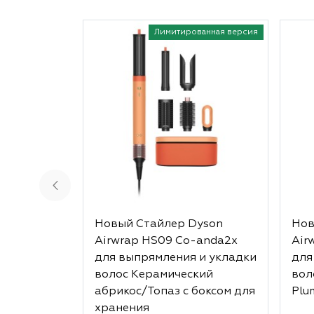
Лимитированная версия
Новый Стайлер Dyson
Нов
Airwrap HS09 Co-anda2x
Air
для выпрямления и укладки
для
волос Керамический
вол
абрикос/Топаз с боксом для
Plu
хранения