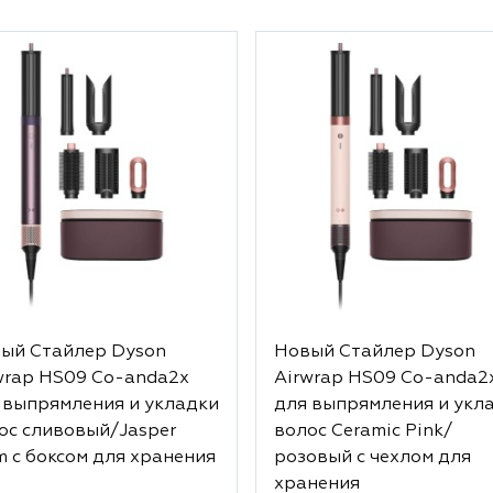
ый Стайлер Dyson
Новый Стайлер Dyson
wrap HS09 Co-anda2x
Airwrap HS09 Co-anda2
 выпрямления и укладки
для выпрямления и укл
ос сливовый/Jasper
волос Ceramic Pink/
m с боксом для хранения
розовый с чехлом для
хранения