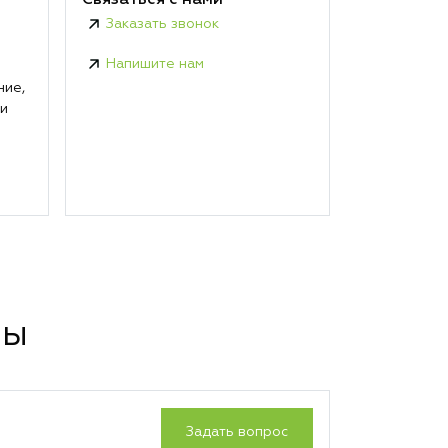
Связаться с нами
Заказать звонок
Напишите нам
ние,
 и
сы
Задать вопрос