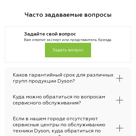
переплатить за функции, которые вам не
прогревать и акк
нужны. В этой статье разберем, какие
каждую прядь. Та
Часто задаваемые вопросы
комплектации существуют, чем
производитель ст
отличаются технологии и какой пылесос
специально под ра
лучше выбрать в 2026 году.
чтобы не было пе
Задайте свой вопрос
основе лежит тех
Вам ответит эксперт или представитель бренда.
температуры и во
особенно важно д
Задать вопрос
За счет этого укл
аккуратной и вы 
предсказуемый ре
достигается без л
Каков гарантийный срок для различных
не просто гаджет
групп продукции Dyson?
инструмент для те
стабильности каж
Куда можно обратиться по вопросам
сервисного обслуживания?
Если в нашем городе отсутствуют
сервисные центры по обслуживанию
техники Dyson, куда обратиться по