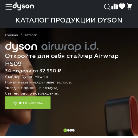
0
0
КАТАЛОГ ПРОДУКЦИИ DYSON
Главная
Каталог
dyson
airwrap i.d.
Откройте для себя стайлер Airwrap
HS09
34 модели от 32 990 ₽
Стайлер Dyson Airwrap
Притягивает и накручивает волосы.
Укладка с помощью воздуха,
без теплового повреждения.
Купить сейчас