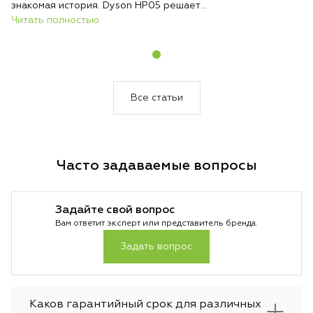
знакомая история. Dyson HP05 решает
эту проблему радикально: один
Читать полностью
компактный прибор круглый год стоит на
одном месте и выполняет три функции —
обогревает, охлаждает и непрерывно
очищает воздух. Никакой сезонной
перестановки техники, никакого поиска
Все статьи
места для хранения.
Часто задаваемые вопросы
Задайте свой вопрос
Вам ответит эксперт или представитель бренда.
Задать вопрос
Каков гарантийный срок для различных