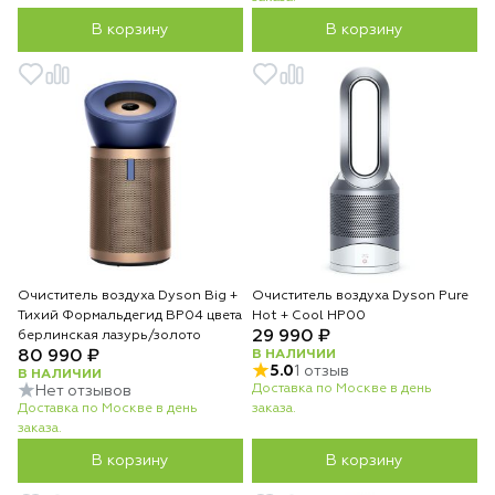
В корзину
В корзину
Очиститель воздуха Dyson Big +
Очиститель воздуха Dyson Pure
Тихий Формальдегид BP04 цвета
Hot + Cool HP00
29 990 ₽
берлинская лазурь/золото
80 990 ₽
В НАЛИЧИИ
5.0
1 отзыв
В НАЛИЧИИ
Доставка по Москве в день
Нет отзывов
Доставка по Москве в день
заказа.
заказа.
В корзину
В корзину