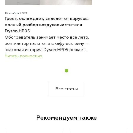
18 ноября 2021
Греет, охлаждает, спасает от вирусов:
полный разбор воздухоочистителя
Dyson HP05
Обогреватель занимает место всё лето,
вентилятор пылится в шкафу всю зиму —
знакомая история. Dyson HP05 решает
эту проблему радикально: один
Читать полностью
компактный прибор круглый год стоит на
одном месте и выполняет три функции —
обогревает, охлаждает и непрерывно
очищает воздух. Никакой сезонной
перестановки техники, никакого поиска
Все статьи
места для хранения.
Рекомендуем также