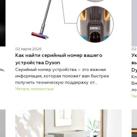
ый
02 марта 2026
02
Как найти серийный номер вашего
Ук
устройства Dyson
в
ь,
Серийный номер устройства – это важная
D
информация, которая поможет вам быстрее
Кл
получить техническую поддержку от
Вм
специалистов Dyson. Проще всего найти его на
Читать полностью
ло
тат
оригинальной упаковке (коробке) вашего
Ai
Чи
устройства. Если же коробка не сохранилась,
го
о
воспользуйтесь этим руководством, чтобы найти
им
номер на самом приборе.