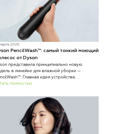
 марта 2026
yson PencilWash™: самый тонкий моющий
лесос от Dyson
son представила принципиально новую
дель в линейке для влажной уборки —
ncilWash™. Главная идея устройства:
ерхтонкий и лёгкий корпус без каких-либо
тать полностью
тупок в гигиене и эффективности очистки.