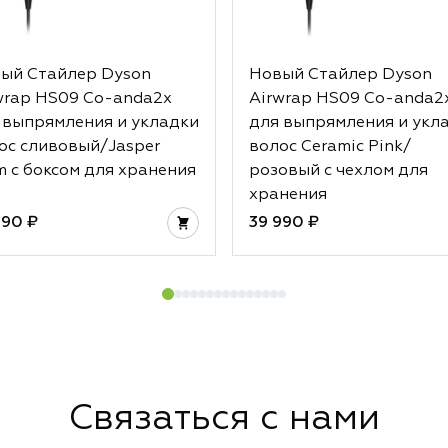
ый Стайлер Dyson
Новый Стайлер Dyson
wrap HS09 Co-anda2x
Airwrap HS09 Co-anda2
 выпрямления и укладки
для выпрямления и укл
ос сливовый/Jasper
волос Ceramic Pink/
m с боксом для хранения
розовый с чехлом для
хранения
990 ₽
39 990 ₽
Связаться с нами