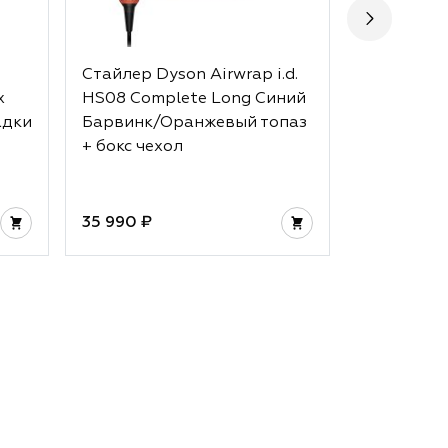
Стайлер Dyson Airwrap i.d.
Стайлер D
x
HS08 Complete Long Синий
HS05 Comp
адки
Барвинк/Оранжевый топаз
Strawberr
+ бокс чехол
Pink + бок
35 990 ₽
32 990 ₽