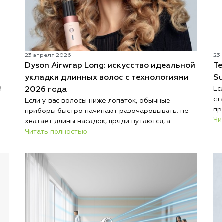
23 апреля 2026
23
в
Dyson Airwrap Long: искусство идеальной
Т
укладки длинных волос с технологиями
Su
й
Ес
2026 года
ст
Если у вас волосы ниже лопаток, обычные
пр
приборы быстро начинают разочаровывать: не
во
Чи
хватает длины насадок, пряди путаются, а
те
результат нестабильный. Именно поэтому дайсон
Читать полностью
ий
бы
стайлер для длинных волос стал отдельным
ук
направлением, а не просто маркетинговым
и и
ин
ходом. Линейка ориентирована на
Ка
обладательниц роскошных локонов, у которых
а
ре
большая длина, где важно равномерно
за
прогревать и аккуратно обрабатывать каждую
м
прядь. Такие устройства производитель
е
старается разрабатывать специально под