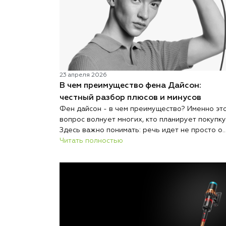
выбрать в 2026 году.
23 апреля 2026
В чем преимущество фена Дайсон:
честный разбор плюсов и минусов
Фен дайсон - в чем преимущество? Именно эт
вопрос волнует многих, кто планирует покупку
Здесь важно понимать: речь идет не просто о
дорогом гаджете, а о технологичном
Читать полностью
инструменте для ухода за волосами.
Современный фен отличается от обычных
моделей не только ценой, но и подходом к су
и укладке. Производитель сделал акцент на
безопасности, скорости и комфорте
использования. Именно поэтому Дайсон часто
выбирают как профессионалы, так и обычные
пользователи. Однако перед покупкой важно