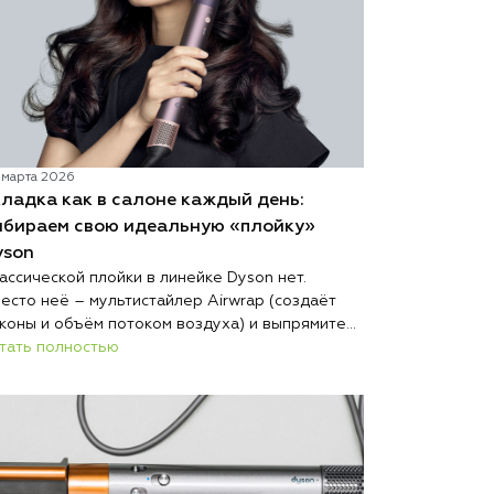
 марта 2026
ладка как в салоне каждый день:
ыбираем свою идеальную «плойку»
yson
ассической плойки в линейке Dyson нет.
есто неё – мультистайлер Airwrap (создаёт
коны и объём потоком воздуха) и выпрямитель
rstrait (сушит и выпрямляет мокрые волосы без
тать полностью
рячих пластин). Разобраться, что подойдёт
енно вам, поможет этот гид.