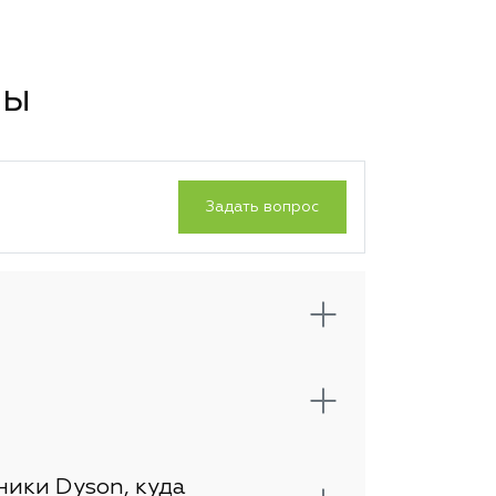
сы
Задать вопрос
ники Dyson, куда