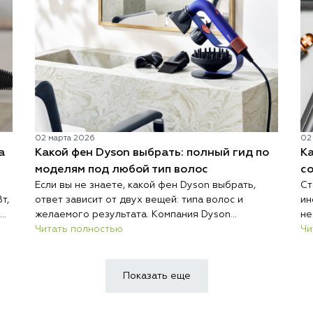
02 марта 2026
02
а
Какой фен Dyson выбрать: полный гид по
Ка
моделям под любой тип волос
со
Если вы не знаете, какой фен Dyson выбрать,
Ст
т,
ответ зависит от двух вещей: типа волос и
ин
желаемого результата. Компания Dyson
не
разработала линейку устройств для волос на
Читать полностью
на
Чи
е
любой случай: фены Supersonic (HD07, HD08,
на
HD15, HD16 Nural, HD12), многофункциональный
са
стайлер Airwrap и выпрямитель Airstrait. Каждая
Показать еще
модель имеет свои особенности и преимущества,
и в этом гиде мы поможем вам выбрать