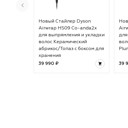
Новый Стайлер Dyson
Нов
Airwrap HS09 Co-anda2x
Air
для выпрямления и укладки
для
волос Керамический
вол
абрикос/Топаз с боксом для
Plu
хранения
39 990 ₽
39 