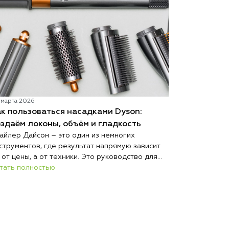
 марта 2026
к пользоваться насадками Dyson:
здаём локоны, объём и гладкость
айлер Дайсон – это один из немногих
струментов, где результат напрямую зависит
 от цены, а от техники. Это руководство для
чинающих поможет правильно пользоваться
тать полностью
садками Dyson и создавать прическу
лонного уровня дома.