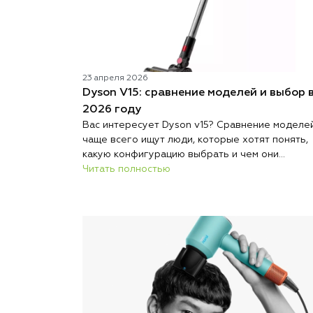
23 апреля 2026
Dyson V15: сравнение моделей и выбор 
2026 году
Вас интересует Dyson v15? Сравнение моделе
чаще всего ищут люди, которые хотят понять,
какую конфигурацию выбрать и чем они
отличаются. Несмотря на то что на рынке
Читать полностью
появилось много новинок, этот пылесос до сих
пор считается одним из самых удачных решен
для дома. Бренд Dyson продолжает выпускать
разные версии устройства с разными насадкам
фильтрацией. Именно поэтому важно сделать
грамотное сравнение, чтобы не переплатить з
функции, которые вам не нужны. В этой статье
разберем, какие комплектации существуют, че
отличаются технологии и какой пылесос лучш