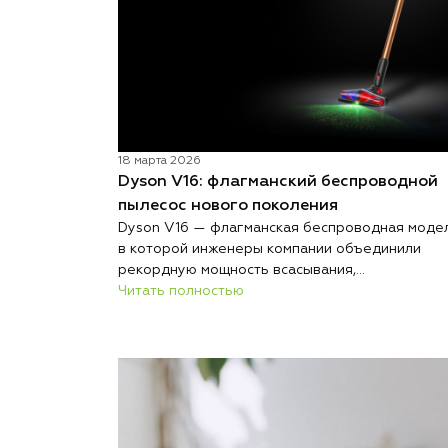
разобрать реальные плюсы и каждый возможн
недостаток, чтобы решение было осознанным.
18 марта 2026
Dyson V16: флагманский беспроводной
пылесос нового поколения
Dyson V16 — флагманская беспроводная модел
в которой инженеры компании объединили
рекордную мощность всасывания,
автоматическую адаптацию к покрытиям и
Читать полностью
интеллектуальный анализ загрязнений. Резуль
— пылесос, который сам подстраивается под
условия уборки и делает весь процесс заметн
быстрее и эффективнее.