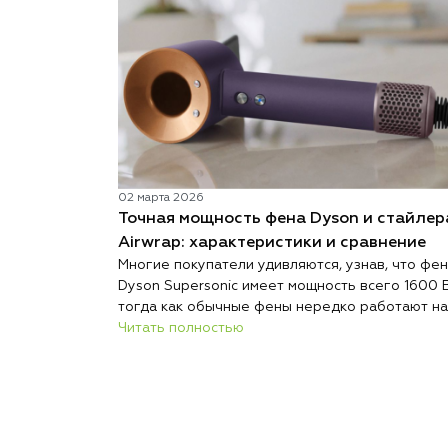
02 марта 2026
Точная мощность фена Dyson и стайлер
Airwrap: характеристики и сравнение
Многие покупатели удивляются, узнав, что фен
Dyson Supersonic имеет мощность всего 1600 В
тогда как обычные фены нередко работают на
2000 Вт и выше. При этом при сопоставимых
Читать полностью
условиях Dyson сушит волосы быстрее, меньш
их повреждает и весит меньше большинства
конкурентов.