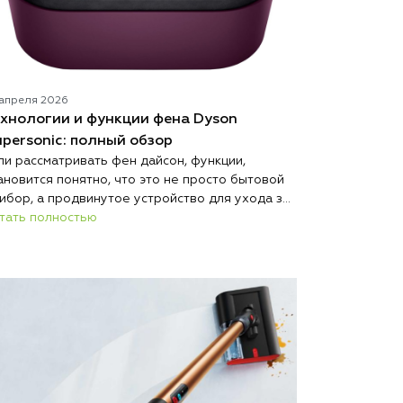
 апреля 2026
ехнологии и функции фена Dyson
personic: полный обзор
ли рассматривать фен дайсон, функции,
ановится понятно, что это не просто бытовой
ибор, а продвинутое устройство для ухода за
лосами. Современный фен сочетает в себе
тать полностью
хнологии, которые позволяют не только
стро сушить, но и безопасно выполнять
ладку. Бренд Дайсон делает акцент на
теллектуальном управлении и защите волос.
ждая функция здесь направлена на комфорт и
зультат. Такой подход делает устройство
метно эффективнее стандартных моделей.