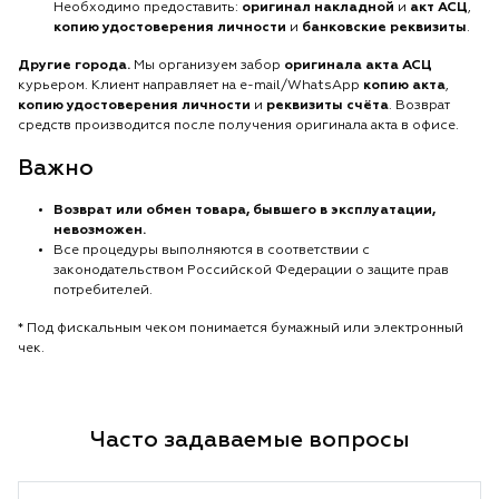
Необходимо предоставить:
оригинал накладной
и
акт АСЦ
,
копию удостоверения личности
и
банковские реквизиты
.
Другие города.
Мы организуем забор
оригинала акта АСЦ
курьером. Клиент направляет на e-mail/WhatsApp
копию акта
,
копию удостоверения личности
и
реквизиты счёта
. Возврат
средств производится после получения оригинала акта в офисе.
Важно
Возврат или обмен товара, бывшего в эксплуатации,
невозможен.
Все процедуры выполняются в соответствии с
законодательством Российской Федерации о защите прав
потребителей.
* Под фискальным чеком понимается бумажный или электронный
чек.
Часто задаваемые вопросы