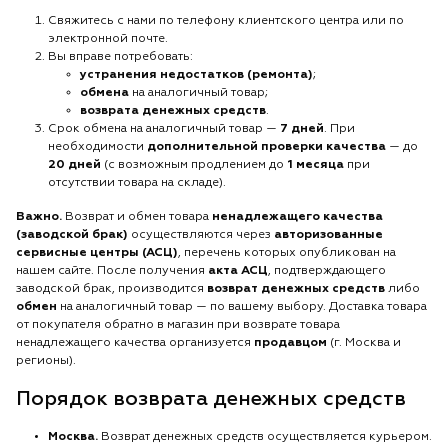
Свяжитесь с нами по телефону клиентского центра или по
электронной почте.
Вы вправе потребовать:
устранения недостатков (ремонта)
;
обмена
на аналогичный товар;
возврата денежных средств
.
Срок обмена на аналогичный товар —
7 дней
. При
необходимости
дополнительной проверки качества
— до
20 дней
(с возможным продлением до
1 месяца
при
отсутствии товара на складе).
Важно.
Возврат и обмен товара
ненадлежащего качества
(заводской брак)
осуществляются через
авторизованные
сервисные центры (АСЦ)
, перечень которых опубликован на
нашем сайте. После получения
акта АСЦ
, подтверждающего
заводской брак, производится
возврат денежных средств
либо
обмен
на аналогичный товар — по вашему выбору. Доставка товара
от покупателя обратно в магазин при возврате товара
ненадлежащего качества организуется
продавцом
(г. Москва и
регионы).
Порядок возврата денежных средств
Москва.
Возврат денежных средств осуществляется курьером.