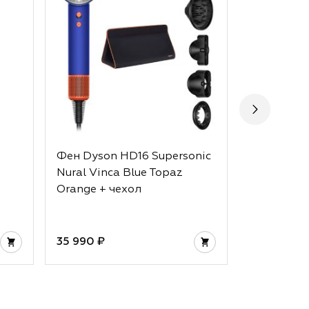
Фен Dyson HD16 Supersonic
Фен Dyson
Nural Vinca Blue Topaz
Nural Cera
Orange + чехол
Orange
35 990 ₽
35 990 ₽