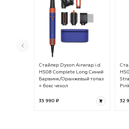
Стайлер Dyson Airwrap i.d.
Ста
HS08 Complete Long Синий
HS0
Барвинк/Оранжевый топаз
Str
+ бокс чехол
Pin
35 990 ₽
32 