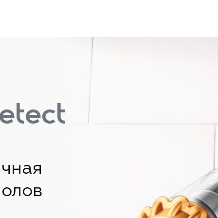
etect
ичная
полов