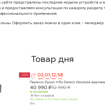
а сайте представлены последние модели устройств и 
 и предоставляем консультации по каждому разделу.
офессионального применения.
альны. Оформить заказ можно в один клик - менеджер
Товар дня
02
01
12
57
-22%
:
:
:
дни
час
мин
сек
Пылесос Dyson V15s Detect Absolute вертик
40 990 ₽
52 990 ₽
В НАЛИЧИИ
Нет отзывов
Доставка по Москве в день заказа.
Вес