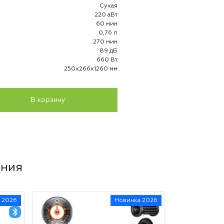
Сухая
220 аВт
60 мин
0,76 л
270 мин
89 дБ
660 Вт
250х266х1260 мм
В корзину
ения
 2026
Новинка 2026