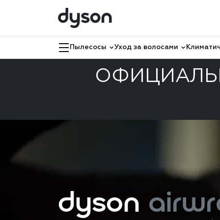
Пылесосы
Уход за волосами
Климатич
ОФИЦИАЛЬН
dyson
airwr