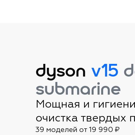
dyson
v15
d
submarine
Мощная и гигиен
очистка твердых 
39 моделей от 19 990 ₽