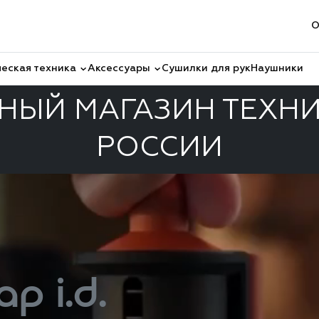
О
еская техника
Аксессуары
Сушилки для рук
Наушники
ЫЙ МАГАЗИН ТЕХНИ
РОССИИ
ap i.d.