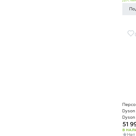
Доставк
По
Персо
Dyson
Dyson
51 9
В НАЛ
Нет