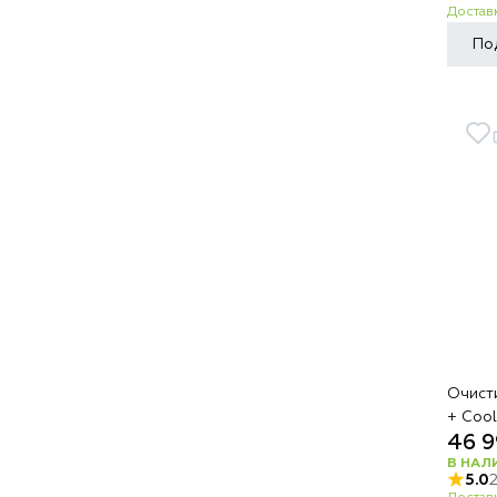
Доставк
По
Очист
+ Coo
46 9
В НАЛ
5.0