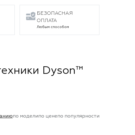
БЕЗОПАСНАЯ
ОПЛАТА
Любым способом
техники Dyson™
чанию
по модели
по цене
по популярности