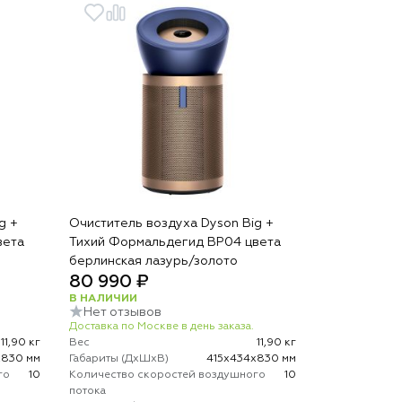
g +
Очиститель воздуха Dyson Big +
вета
Тихий Формальдегид BP04 цвета
берлинская лазурь/золото
80 990 ₽
В НАЛИЧИИ
Нет отзывов
Доставка по Москве в день заказа.
11,90 кг
Вес
11,90 кг
х830 мм
Габариты (ДхШхВ)
415х434х830 мм
го
10
Количество скоростей воздушного
10
потока