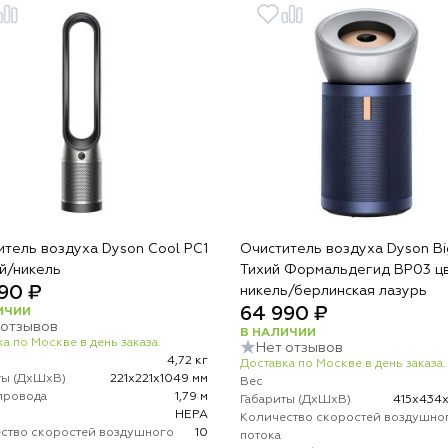
итель воздуха Dyson Cool PC1
Очиститель воздуха Dyson Bi
й/никель
Тихий Формальдегид BP03 ц
90 ₽
никель/берлинская лазурь
64 990 ₽
ИЧИИ
 отзывов
В НАЛИЧИИ
а по Москве в день заказа.
Нет отзывов
4,72 кг
Доставка по Москве в день заказа.
ты (ДхШхВ)
221х221х1049 мм
Вес
провода
1,79 м
Габариты (ДхШхВ)
415х434
р
HEPA
Количество скоростей воздушно
ство скоростей воздушного
10
потока