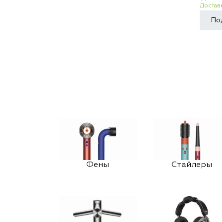
Доставк
По
Фены
Стайлеры