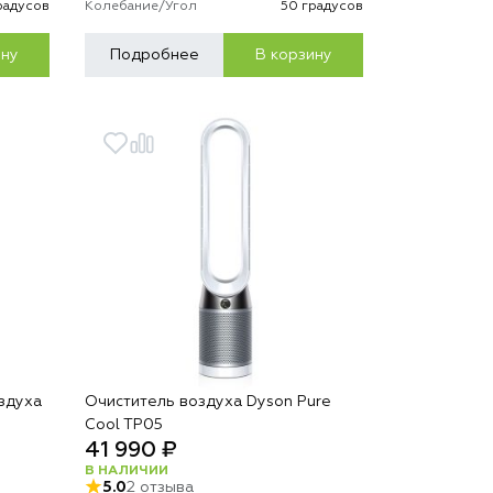
радусов
Колебание/Угол
50 градусов
ину
Подробнее
В корзину
здуха
Очиститель воздуха Dyson Pure
Cool TP05
41 990 ₽
В НАЛИЧИИ
5.0
2 отзыва