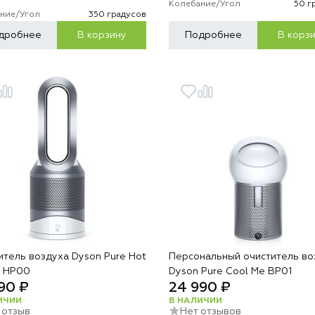
Колебание/Угол
50 г
ние/Угол
350 градусов
дробнее
В корзину
Подробнее
В корз
итель воздуха Dyson Pure Hot
Персональный очиститель во
l HP00
Dyson Pure Cool Me BP01
90 ₽
24 990 ₽
ИЧИИ
В НАЛИЧИИ
1 отзыв
Нет отзывов