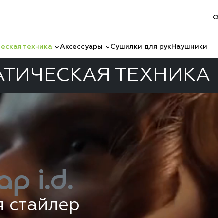
О
еская техника
Аксессуары
Сушилки для рук
Наушники
ТИЧЕСКАЯ ТЕХНИКА
ap i.d.
я стайлер