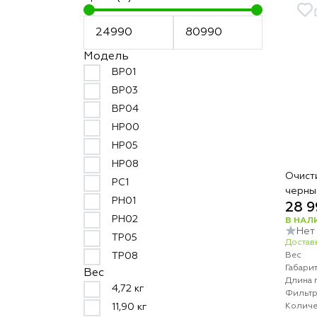
Модель
BP01
BP03
BP04
HP00
HP05
HP08
Очист
PC1
черны
PH01
28 9
PH02
В НАЛ
Нет
TP05
Доставк
Вес
TP08
Габари
Вес
Длина 
4,72 кг
Фильт
Количе
11,90 кг