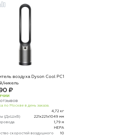
итель воздуха Dyson Cool PC1
й/никель
90 ₽
ИЧИИ
 отзывов
а по Москве в день заказа.
4,72 кг
ты (ДхШхВ)
221х221х1049 мм
провода
1,79 м
р
HEPA
ство скоростей воздушного
10