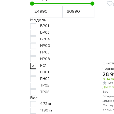
Модель
BP01
BP03
BP04
HP00
HP05
HP08
Очист
PC1
черны
PH01
28 9
PH02
В НАЛ
Нет
TP05
Доставк
Вес
TP08
Габари
Вес
Длина 
4,72 кг
Фильт
Количе
11,90 кг