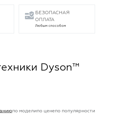
БЕЗОПАСНАЯ
ОПЛАТА
Любым способом
техники Dyson™
чанию
по модели
по цене
по популярности