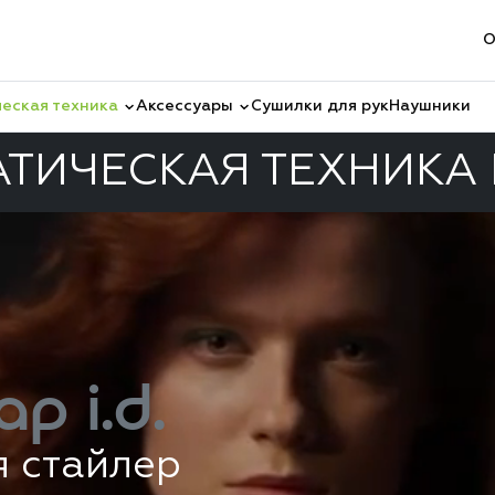
О
еская техника
Аксессуары
Сушилки для рук
Наушники
ТИЧЕСКАЯ ТЕХНИКА
ap i.d.
я стайлер