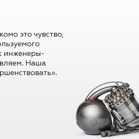
комо это чувство,
ользуемого
к инженеры-
авляем. Наша
ершенствовать».