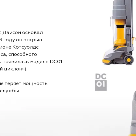
с Дайсон основал
3 году он открыл
гионе Котсуолдс
оса, способного
к появилась модель DC01
й циклон»).
не теряет мощность
 службы.