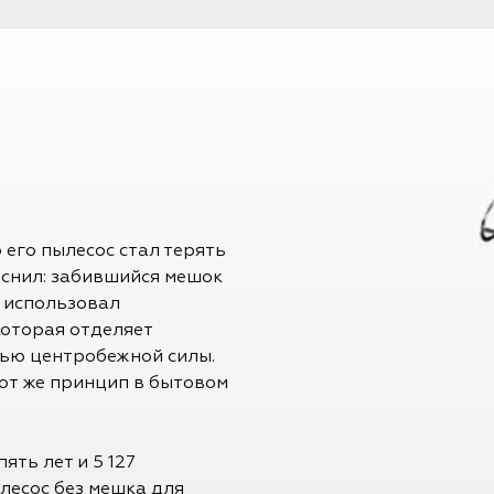
 его пылесос стал терять
яснил: забившийся мешок
е использовал
оторая отделяет
щью центробежной силы.
от же принцип в бытовом
ять лет и 5 127
лесос без мешка для