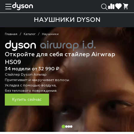
0
0
НАУШНИКИ DYSON
Главная
Каталог
Наушники
dyson
airwrap i.d.
Откройте для себя стайлер Airwrap
HS09
34 модели от 32 990 ₽
Стайлер Dyson Airwrap
Притягивает и накручивает волосы.
Укладка с помощью воздуха,
без теплового повреждения.
Купить сейчас