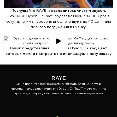
Послушайте RAYE и насладитесь чистым звуком.
Наушники Dyson OnTrac™ подавляют шум 384 000 раз в
секунду, снижая уровень внешнего шума до 40 дБ — для
полного погружения в музыку.
Dyson представляет наушники Dyson OnTrac, цвет
которых можно настроить по индивидуальному заказу
RAYE
«Мне нравится возможность выбирать разные цвета и
«
персонализировать наушники Dyson OnTrac™ — это отличная
р
функция, которая дополняет их качественное звучание».
с