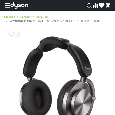
0
0
Главная
Каталог
Наушники
Шумоподавляющие наушники Dyson OnTrac с ЧПУ, черный никель