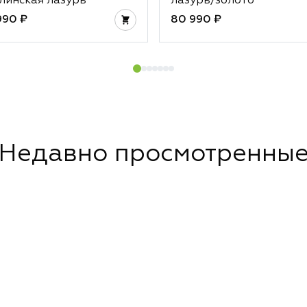
линская лазурь
лазурь/золото
990 ₽
80 990 ₽
Недавно просмотренны