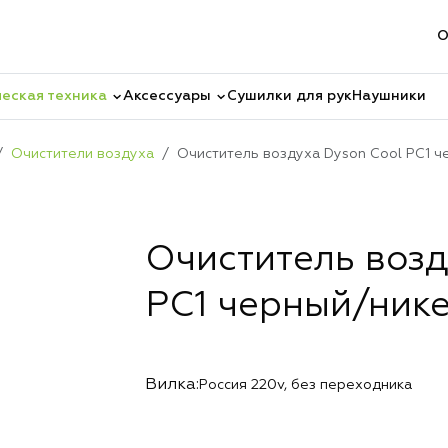
О
еская техника
Аксессуары
Сушилки для рук
Наушники
Очистители воздуха
Очиститель воздуха Dyson Cool PC1 ч
Очиститель возд
PC1 черный/ник
Вилка:
Россия 220v, без переходника