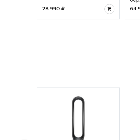
бер
28 990 ₽
64 