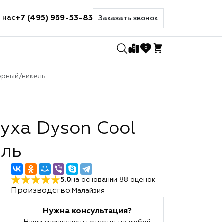
+7 (495) 969-53-83
 нас
Заказать звонок
0
0
ерный/никель
уха Dyson Cool
ель
5.0
на основании
88
оценок
Производство:
Малайзия
Нужна консультация?