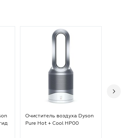
son
Очиститель воздуха Dyson
Персонал
гид
Pure Hot + Cool HP00
воздуха D
BP01