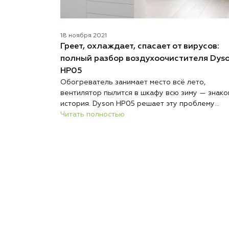
18 ноября 2021
Греет, охлаждает, спасает от вирусов:
полный разбор воздухоочистителя Dys
HP05
Обогреватель занимает место всё лето,
вентилятор пылится в шкафу всю зиму — знако
история. Dyson HP05 решает эту проблему
радикально: один компактный прибор круглый 
Читать полностью
стоит на одном месте и выполняет три функци
обогревает, охлаждает и непрерывно очищае
воздух. Никакой сезонной перестановки техник
никакого поиска места для хранения.