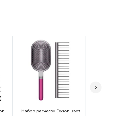
ок
Набор расчесок Dyson цвет
Набор рас