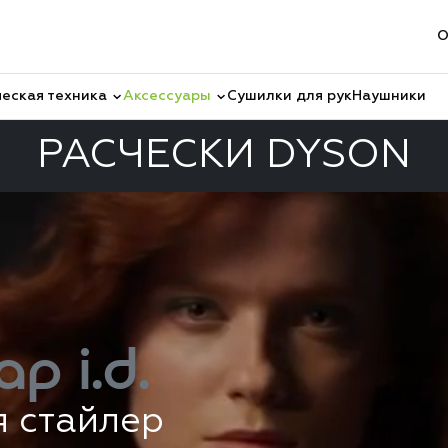
О
еская техника
Аксессуары
Сушилки для рук
Наушники
РАСЧЕСКИ DYSON
ap i.d.
я стайлер