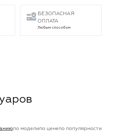
БЕЗОПАСНАЯ
ОПЛАТА
Любым способом
суаров
чанию
по модели
по цене
по популярности