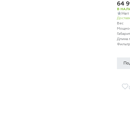
64 9
В НАЛ
Нет
Доставк
Вес
Мощно
Габари
Длина 
Фильт
По