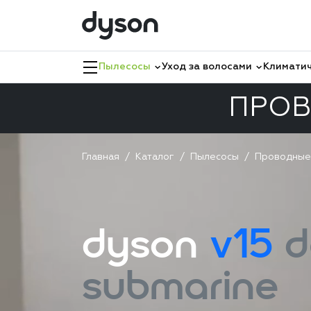
Пылесосы
Уход за волосами
Климатич
ПРОВ
Главная
Каталог
Пылесосы
Проводные
dyson
v15
d
submarine