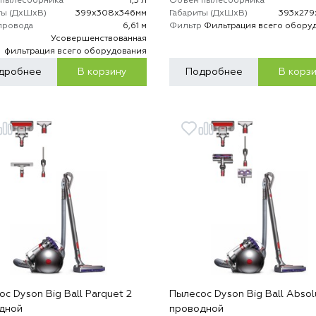
пылесборника
1,5 л
Объем пылесборника
ты (ДхШхВ)
399х308х346мм
Габариты (ДхШхВ)
393х279
провода
6,61 м
Фильтр
Фильтрация всего обору
р
Усовершенствованная
фильтрация всего оборудования
дробнее
В корзину
Подробнее
В корз
с Dyson Big Ball Parquet 2
Пылесос Dyson Big Ball Absol
дной
проводной