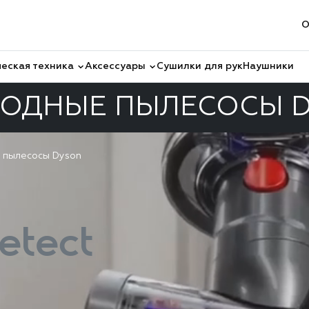
О
еская техника
Аксессуары
Сушилки для рук
Наушники
ОДНЫЕ ПЫЛЕСОСЫ 
 пылесосы Dyson
etect