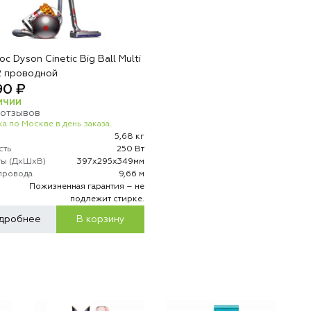
с Dyson Cinetic Big Ball Multi
 2 проводной
90 ₽
ИЧИИ
 отзывов
а по Москве в день заказа.
5,68 кг
сть
250 Вт
ты (ДхШхВ)
397х295х349мм
провода
9,66 м
р
Пожизненная гарантия – не
подлежит стирке.
дробнее
В корзину