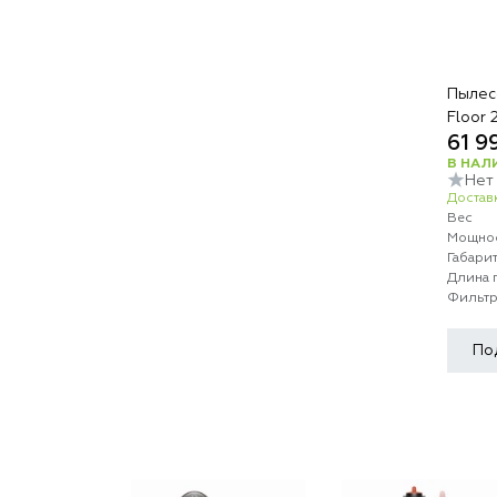
Пылесо
Floor
61 9
В НАЛ
Нет
Доставк
Вес
Мощно
Габари
Длина 
Фильт
По