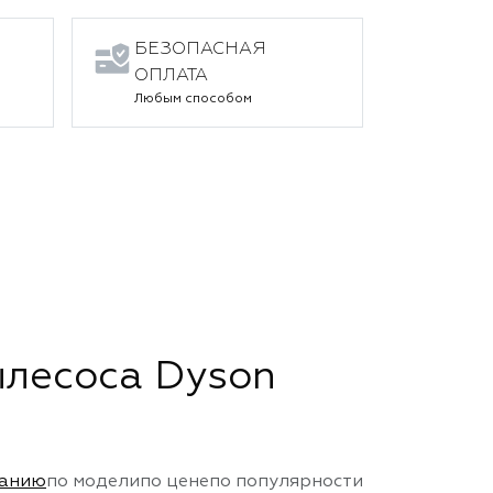
БЕЗОПАСНАЯ
ОПЛАТА
Любым способом
ылесоса Dyson
чанию
по модели
по цене
по популярности