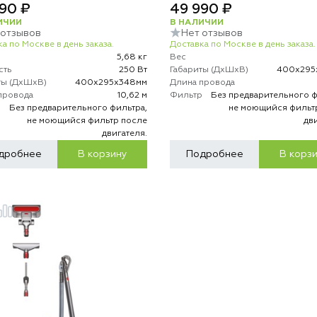
90 ₽
49 990 ₽
ИЧИИ
В НАЛИЧИИ
 отзывов
Нет отзывов
а по Москве в день заказа.
Доставка по Москве в день заказа.
5,68 кг
Вес
сть
250 Вт
Габариты (ДхШхВ)
400х295
ты (ДхШхВ)
400х295х348мм
Длина провода
провода
10,62 м
Фильтр
Без предварительного ф
р
Без предварительного фильтра,
не моющийся фильт
не моющийся фильтр после
дв
двигателя.
дробнее
В корзину
Подробнее
В корз