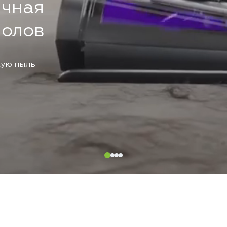
ичная
полов
кую пыль