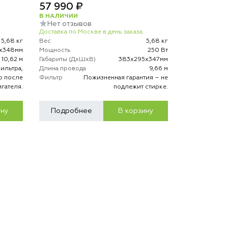
57 990 ₽
В НАЛИЧИИ
Нет отзывов
Доставка по Москве в день заказа.
5,68 кг
Вес
5,68 кг
х348мм
Мощность
250 Вт
10,62 м
Габариты (ДхШхВ)
383х295х347мм
ильтра,
Длина провода
9,66 м
р после
Фильтр
Пожизненная гарантия – не
игателя.
подлежит стирке.
ину
Подробнее
В корзину