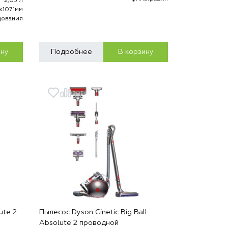
2,05 л
х1071мм
дования
ину
Подробнее
В корзину
ute 2
Пылесос Dyson Cinetic Big Ball
Absolute 2 проводной