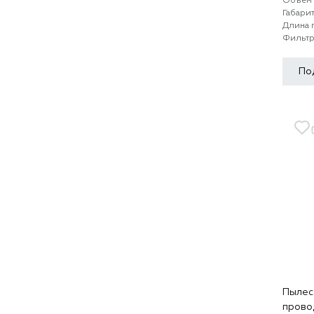
Объем 
Габари
Длина 
Фильт
По
Пылесо
прово