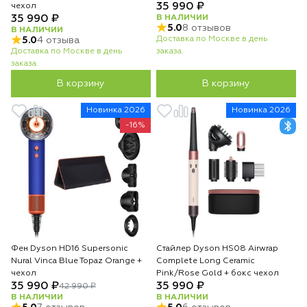
35 990 ₽
чехол
35 990 ₽
В НАЛИЧИИ
5.0
8 отзывов
В НАЛИЧИИ
Доставка по Москве в день
5.0
4 отзыва
Доставка по Москве в день
заказа.
заказа.
В корзину
В корзину
Новинка 2026
Новинка 2026
-16%
Фен Dyson HD16 Supersonic
Стайлер Dyson HS08 Airwrap
Nural Vinca Blue Topaz Orange +
Complete Long Ceramic
чехол
Pink/Rose Gold + бокс чехол
35 990 ₽
35 990 ₽
42 990 ₽
В НАЛИЧИИ
В НАЛИЧИИ