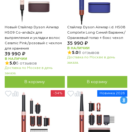
Новый Стайлер Dyson Airwrap
Стайлер Dyson Airwrap i.d. HS08
HS09 Co-anda2x для
Complete Long Синий Барвинк/
выпрямления и укладки волос
Оранжевый топаз + бокс чехол
35 990 ₽
Ceramic Pink/розовый с чехлом
В НАЛИЧИИ
для хранения
5.0
8 отзывов
39 990 ₽
Доставка по Москве в день
В НАЛИЧИИ
заказа.
5.0
6 отзывов
Доставка по Москве в день
заказа.
В корзину
В корзину
-34%
Новинка 2026