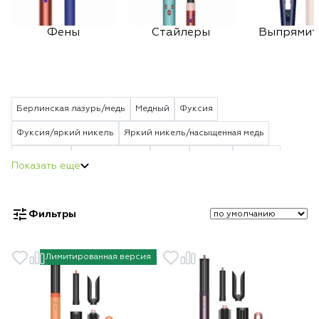
Фены
Стайлеры
Выпрямит
Берлинская лазурь/медь
Медный
Фуксия
Фуксия/яркий никель
Яркий никель/насыщенная медь
Пурпурный
Vinca blue Rosé
Белый
Черный
Красный
Берлинская лазурь
Strawberry Bronze/Blush Pink
Jasper Plum
Vinca Blue/Topaz Orange
Ceramic Patina/Topaz Orange
Фильтры
Red/Velvet Gold
Ceramic Pink/Rose Gold
Topaz Orange
Ceramic Pink
Лимитированная версия