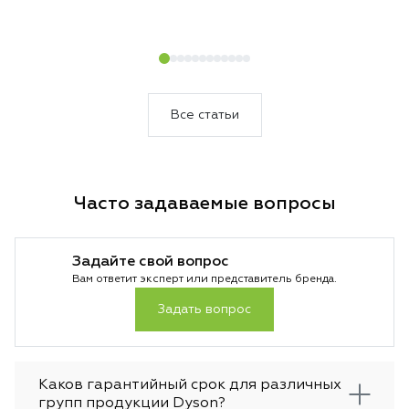
Современный фен сочетает в себе
дорогом гаджете,
технологии, которые позволяют не
инструменте для у
только быстро сушить, но и безопасно
Современный фен 
выполнять укладку. Бренд Дайсон делает
обычных моделей 
акцент на интеллектуальном управлении
подходом к сушке 
и защите волос. Каждая функция здесь
Производитель сд
Все статьи
направлена на комфорт и результат.
безопасности, ск
Такой подход делает устройство заметно
использования. И
эффективнее стандартных моделей.
часто выбирают к
и обычные пользо
Часто задаваемые вопросы
покупкой важно р
плюсы и каждый в
чтобы решение бы
Задайте свой вопрос
Вам ответит эксперт или представитель бренда.
Задать вопрос
Каков гарантийный срок для различных
групп продукции Dyson?