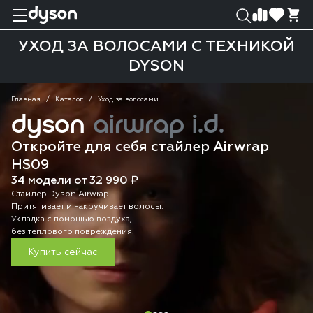
0
0
УХОД ЗА ВОЛОСАМИ С ТЕХНИКОЙ
DYSON
Главная
Каталог
Уход за волосами
dyson
airwrap i.d.
Откройте для себя стайлер Airwrap
HS09
34 модели от 32 990 ₽
Стайлер Dyson Airwrap
Притягивает и накручивает волосы.
Укладка с помощью воздуха,
без теплового повреждения.
Купить сейчас