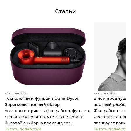
Статьи
23 апреля 2026
23 апреля 2026
Технологии и функции фена Dyson
В чем преимущес
Supersonic: полный обзор
честный разбор 
Если рассматривать фен дайсон, функции,
Фен дайсон - в ч
становится понятно, что это не просто
Именно этот вопро
бытовой прибор, а продвинутое
планирует покупк
устройство для ухода за волосами.
Читать полностью
понимать: речь ид
Читать полностью