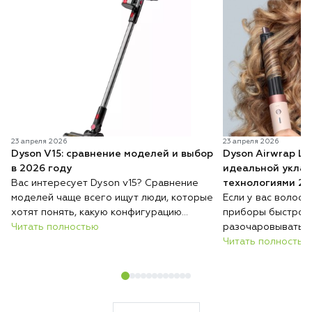
23 апреля 2026
23 апреля 2026
Dyson V15: сравнение моделей и выбор
Dyson Airwrap Lo
в 2026 году
идеальной уклад
Вас интересует Dyson v15? Сравнение
технологиями 20
моделей чаще всего ищут люди, которые
Если у вас волосы
хотят понять, какую конфигурацию
приборы быстро 
выбрать и чем они отличаются. Несмотря
Читать полностью
разочаровывать: 
на то что на рынке появилось много
насадок, пряди пу
Читать полностью
новинок, этот пылесос до сих пор
нестабильный. Им
считается одним из самых удачных
стайлер для длин
решений для дома. Бренд Dyson
отдельным направ
продолжает выпускать разные версии
маркетинговым хо