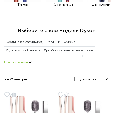
Фены
Стайлеры
Выпрямит
Выберите свою модель Dyson
Берлинская лазурь/медь
Медный
Фуксия
Фуксия/яркий никель
Яркий никель/насыщенная медь
Пурпурный
Vinca blue Rosé
Белый
Черный
Красный
Берлинская лазурь
Strawberry Bronze/Blush Pink
Jasper Plum
Vinca Blue/Topaz Orange
Ceramic Patina/Topaz Orange
Фильтры
Red/Velvet Gold
Gold
Ceramic Pink/Rose Gold
Topaz Orange
Ceramic Pink
Blue/Nickel
Nickel
Yellow/Blue
Blue