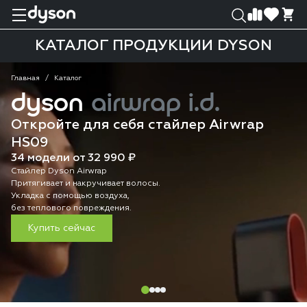
0
0
КАТАЛОГ ПРОДУКЦИИ DYSON
Главная
Каталог
dyson
airwrap i.d.
Откройте для себя стайлер Airwrap
HS09
34 модели от 32 990 ₽
Стайлер Dyson Airwrap
Притягивает и накручивает волосы.
Укладка с помощью воздуха,
без теплового повреждения.
Купить сейчас