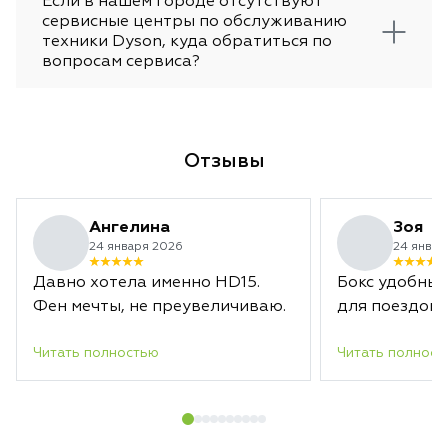
Если в нашем городе отсутствуют
сервисные центры по обслуживанию
техники Dyson, куда обратиться по
вопросам сервиса?
Отзывы
Ангелина
Зоя
24 января 2026
24 январ
Давно хотела именно HD15.
Бокс удобный
Фен мечты, не преувеличиваю.
для поездок.
Читать полностью
Читать полност