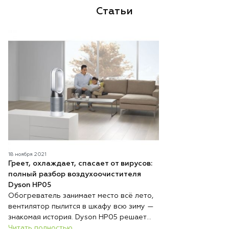
Статьи
18 ноября 2021
Греет, охлаждает, спасает от вирусов:
полный разбор воздухоочистителя
Dyson HP05
Обогреватель занимает место всё лето,
вентилятор пылится в шкафу всю зиму —
знакомая история. Dyson HP05 решает
эту проблему радикально: один
Читать полностью