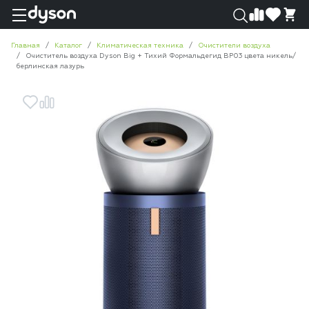
0
0
Главная
Каталог
Климатическая техника
Очистители воздуха
Очиститель воздуха Dyson Big + Тихий Формальдегид BP03 цвета никель/
берлинская лазурь