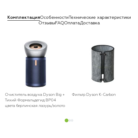
Комплектация
Особенности
Технические характеристики
Отзывы
FAQ
Оплата
Доставка
Очиститель воздуха Dyson Big +
Фильтр Dyson K-Carbon
Тихий Формальдегид BP04
цвета берлинская лазурь/золото