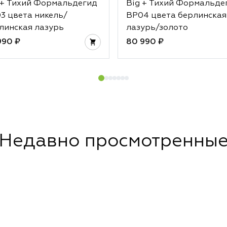
 + Тихий Формальдегид
Big + Тихий Формальде
3 цвета никель/
BP04 цвета берлинская
линская лазурь
лазурь/золото
990 ₽
80 990 ₽
Недавно просмотренны