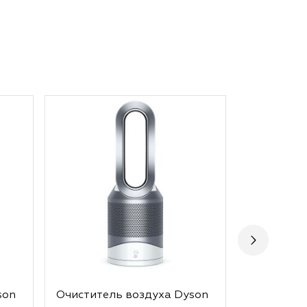
son
Очиститель воздуха Dyson
Персонал