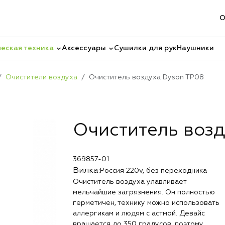
О
еская техника
Аксессуары
Сушилки для рук
Наушники
Очистители воздуха
Очиститель воздуха Dyson TP08
Очиститель воз
369857-01
Вилка:
Россия 220v, без переходника
Очиститель воздуха улавливает
мельчайшие загрязнения. Он полностью
герметичен, технику можно использовать
аллергикам и людям с астмой. Девайс
вращается до 350 градусов, поэтому