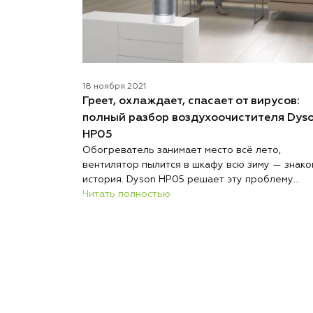
18 ноября 2021
Греет, охлаждает, спасает от вирусов:
полный разбор воздухоочистителя Dys
HP05
Обогреватель занимает место всё лето,
вентилятор пылится в шкафу всю зиму — знако
история. Dyson HP05 решает эту проблему
радикально: один компактный прибор круглый 
Читать полностью
стоит на одном месте и выполняет три функци
обогревает, охлаждает и непрерывно очищае
воздух. Никакой сезонной перестановки техник
никакого поиска места для хранения.