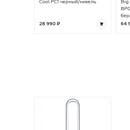
Cool PC1 черный/никель
Big
BP0
бер
28 990 ₽
64 