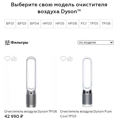
Выберите свою модель очистителя
воздуха Dyson™
BP01
BP03
BP04
HP00
HP05
HP08
PC1
TP05
TP08
Фильтры
Очиститель воздуха Dyson TP08
Очиститель воздуха Dyson Pure
42 990 ₽
Cool TP05