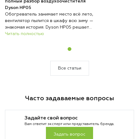
полный разбор воздухоочистителя
Dyson HP05
Обогреватель занимает место всё лето,
вентилятор пылится в шкафу всю зиму —
знакомая история. Dyson HP05 решает
эту проблему радикально: один
Читать полностью
компактный прибор круглый год стоит на
одном месте и выполняет три функции —
обогревает, охлаждает и непрерывно
очищает воздух. Никакой сезонной
перестановки техники, никакого поиска
Все статьи
места для хранения.
Часто задаваемые вопросы
Задайте свой вопрос
Вам ответит эксперт или представитель бренда.
Задать вопрос