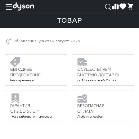
0
0
ТОВАР
Главная
Каталог
Климатическая техника
Очистители воздуха
Товар
Обновление цен от 07 августа 2026
ВЫГОДНЫЕ
ОСУЩЕСТВЛЯЕМ
ПРЕДЛОЖЕНИЯ
БЫСТРУЮ ДОСТАВКУ
без переплаты
по Москве и всей России
ГАРАНТИЯ
БЕЗОПАСНАЯ
ОТ 2 ДО 5 ЛЕТ*
ОПЛАТА
*На стайлеры и пылесосы
Любым способом