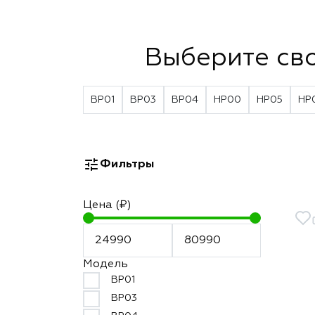
Выберите св
BP01
BP03
BP04
HP00
HP05
HP
Фильтры
Цена (₽)
Модель
BP01
BP03