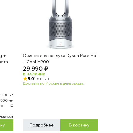
g +
Очиститель воздуха Dyson Pure Hot
вета
+ Cool HP00
29 990 ₽
В НАЛИЧИИ
5.0
1 отзыв
Доставка по Москве в день заказа.
11,90 кг
х830 мм
го
10
радусов
ину
Подробнее
В корзину