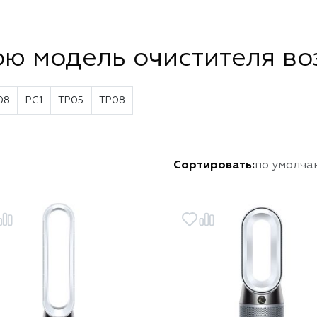
ою модель очистителя во
08
PC1
TP05
TP08
Сортировать:
по умолча