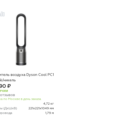
итель воздуха Dyson Cool PC1
й/никель
90 ₽
ИЧИИ
 отзывов
а по Москве в день заказа.
4,72 кг
ты (ДхШхВ)
221х221х1049 мм
провода
1,79 м