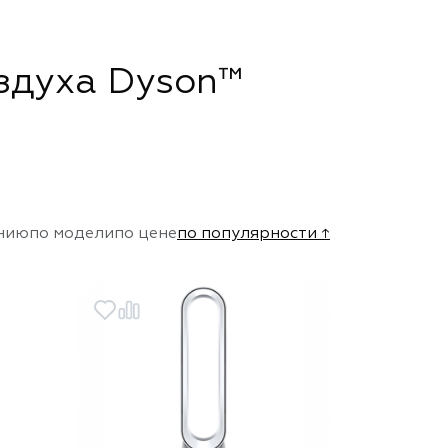
здуха Dyson™
нию
по модели
по цене
по популярности ↑