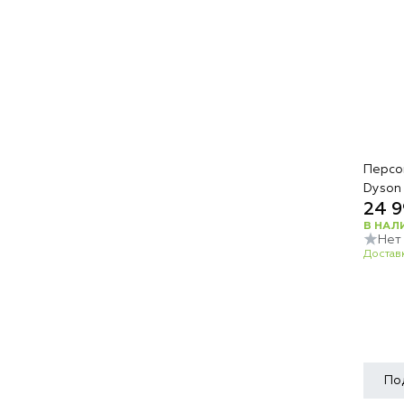
Персо
Dyson
24 9
В НАЛ
Нет
Доставк
По