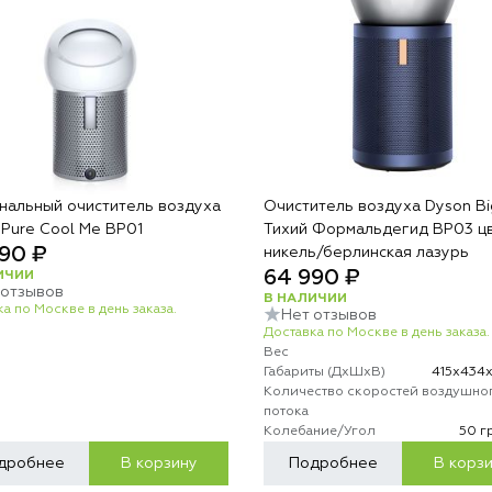
нальный очиститель воздуха
Очиститель воздуха Dyson Bi
 Pure Cool Me BP01
Тихий Формальдегид BP03 ц
90 ₽
никель/берлинская лазурь
64 990 ₽
ИЧИИ
 отзывов
В НАЛИЧИИ
а по Москве в день заказа.
Нет отзывов
Доставка по Москве в день заказа.
Вес
Габариты (ДхШхВ)
415х434
Количество скоростей воздушно
потока
Колебание/Угол
50 г
дробнее
В корзину
Подробнее
В корз