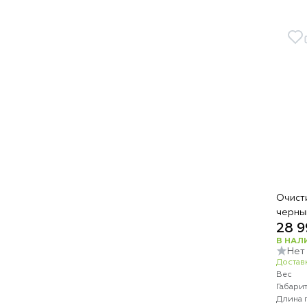
Очист
черны
28 9
В НАЛ
Нет
Доставк
Вес
Габари
Длина 