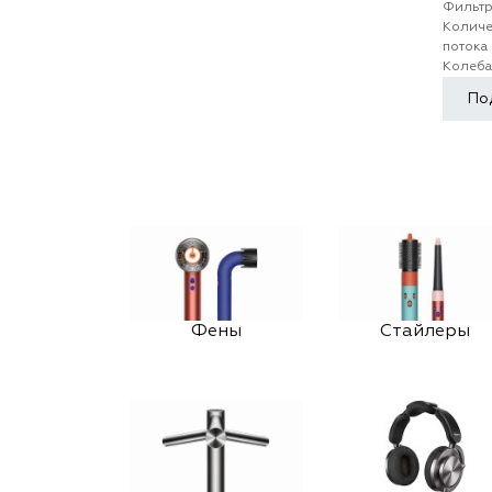
Фильт
Количе
потока
Колеба
По
Фены
Стайлеры