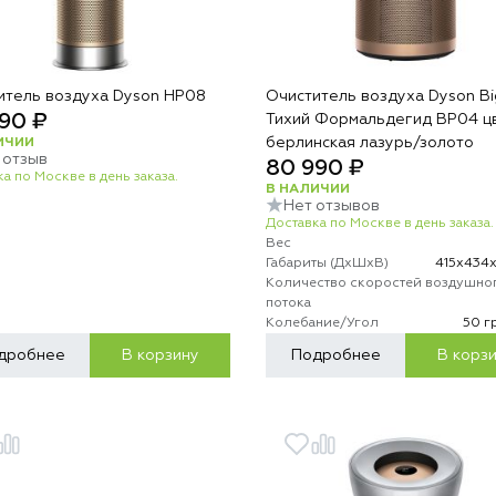
итель воздуха Dyson HP08
Очиститель воздуха Dyson Bi
90 ₽
Тихий Формальдегид BP04 ц
берлинская лазурь/золото
ИЧИИ
1 отзыв
80 990 ₽
а по Москве в день заказа.
В НАЛИЧИИ
Нет отзывов
Доставка по Москве в день заказа.
Вес
Габариты (ДхШхВ)
415х434
Количество скоростей воздушно
потока
Колебание/Угол
50 г
дробнее
В корзину
Подробнее
В корз