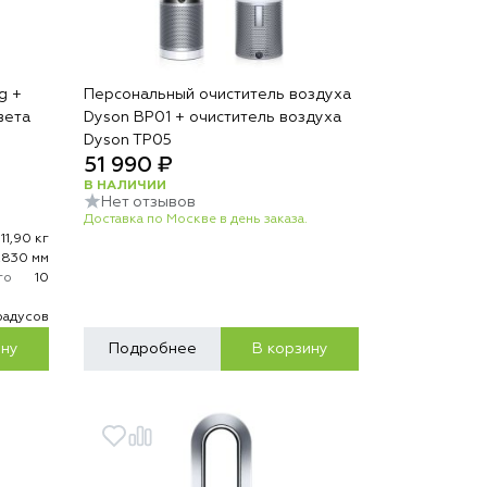
g +
Персональный очиститель воздуха
вета
Dyson BP01 + очиститель воздуха
Dyson TP05
51 990 ₽
В НАЛИЧИИ
Нет отзывов
Доставка по Москве в день заказа.
11,90 кг
х830 мм
го
10
радусов
ину
Подробнее
В корзину