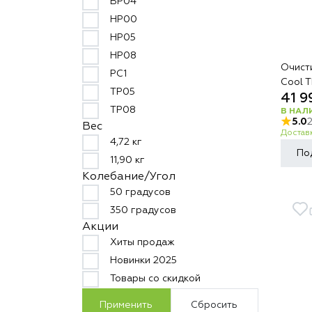
BP04
HP00
HP05
HP08
Очист
PC1
Cool 
TP05
41 9
TP08
В НАЛ
5.0
Вес
Доставк
4,72 кг
По
11,90 кг
Колебание/Угол
50 градусов
350 градусов
Акции
Хиты продаж
Новинки 2025
Товары со скидкой
Применить
Сбросить