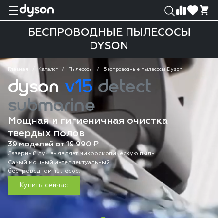
0
0
БЕСПРОВОДНЫЕ ПЫЛЕСОСЫ
DYSON
Главная
Каталог
Пылесосы
Беспроводные пылесосы Dyson
dyson
v15
detect
submarine
Мощная и гигиеничная очистка
твердых полов
39 моделей от 19 990 ₽
Лазерный луч выявляет микроскопическую пыль
Самый мощный интеллектуальный
беспроводной пылесос.
Купить сейчас