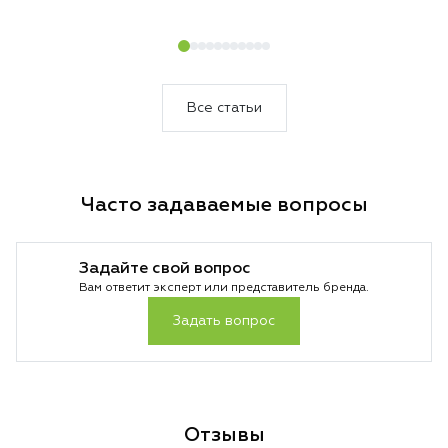
очистки.
загрязнений. Резу
который сам подс
уборки и делает 
быстрее и эффект
Все статьи
Часто задаваемые вопросы
Задайте свой вопрос
Вам ответит эксперт или представитель бренда.
Задать вопрос
Отзывы