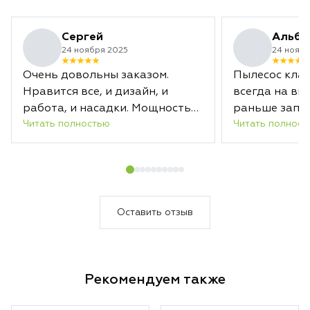
Сергей
Альби
24 ноября 2025
24 ноябр
Очень довольны заказом.
Пылесос клас
Нравится все, и дизайн, и
всегда на вы
работа, и насадки. Мощность
раньше запл
Читать полностью
Читать полност
отличная. Заряда хватает
срока.
надолго. А новая насадка с
лазером действительно
подсвечивает загрязненные
области. В общем, уборка
теперь в удовольствие.
Оставить отзыв
Несмотря на то, что пылесосим
мы каждый день, Дайсон за
один раз собрал кучу пыли.
Рекомендуем также