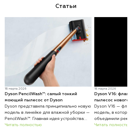
Статьи
18 марта 2026
18 марта 2026
Dyson PencilWash™: самый тонкий
Dyson V16: флаг
моющий пылесос от Dyson
пылесос нового 
Dyson представила принципиально новую
Dyson V16 — флаг
модель в линейке для влажной уборки —
модель, в которо
PencilWash™. Главная идея устройства:
объединили реко
сверхтонкий и лёгкий корпус без каких-
Читать полностью
всасывания, авто
Читать полностью
либо уступок в гигиене и эффективности
покрытиям и инте