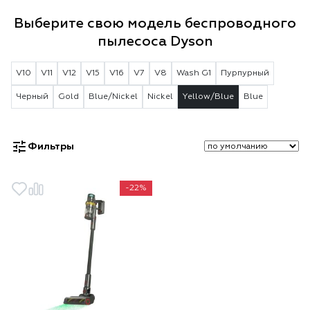
Выберите свою модель беспроводного
пылесоса Dyson
V10
V11
V12
V15
V16
V7
V8
Wash G1
Пурпурный
Черный
Gold
Blue/Nickel
Nickel
Yellow/Blue
Blue
Фильтры
-22%