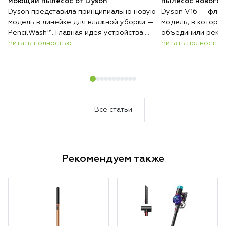
моющий пылесос от Dyson
пылесос нового 
Dyson представила принципиально новую
Dyson V16 — флаг
модель в линейке для влажной уборки —
модель, в которо
PencilWash™. Главная идея устройства:
объединили реко
сверхтонкий и лёгкий корпус без каких-
Читать полностью
всасывания, авто
Читать полностью
либо уступок в гигиене и эффективности
покрытиям и инте
очистки.
загрязнений. Резу
который сам подс
уборки и делает 
быстрее и эффект
Все статьи
Рекомендуем также