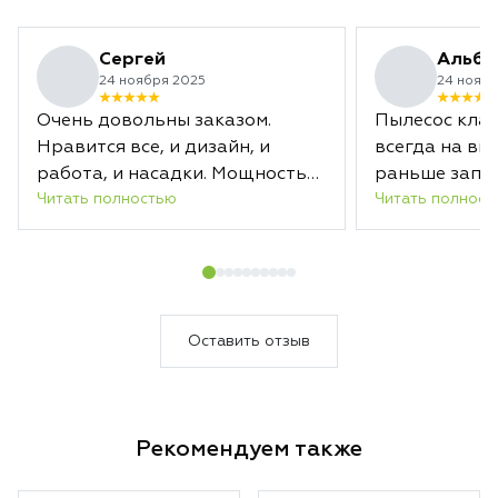
Сергей
Альби
24 ноября 2025
24 ноябр
Очень довольны заказом.
Пылесос клас
Нравится все, и дизайн, и
всегда на вы
работа, и насадки. Мощность
раньше запл
Читать полностью
Читать полност
отличная. Заряда хватает
срока.
надолго. А новая насадка с
лазером действительно
подсвечивает загрязненные
области. В общем, уборка
теперь в удовольствие.
Оставить отзыв
Несмотря на то, что пылесосим
мы каждый день, Дайсон за
один раз собрал кучу пыли.
Рекомендуем также