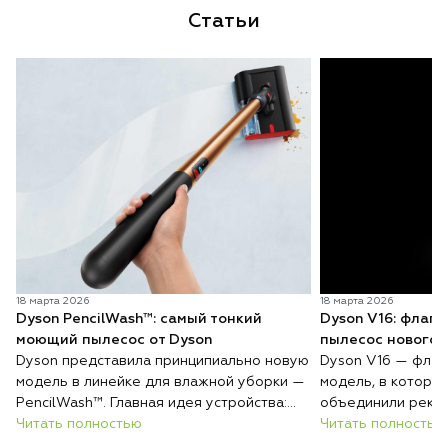
Статьи
18 марта 2026
18 марта 2026
Dyson PencilWash™: самый тонкий
Dyson V16: флаг
моющий пылесос от Dyson
пылесос нового 
Dyson представила принципиально новую
Dyson V16 — флаг
модель в линейке для влажной уборки —
модель, в которо
PencilWash™. Главная идея устройства:
объединили реко
сверхтонкий и лёгкий корпус без каких-
Читать полностью
всасывания, авто
Читать полностью
либо уступок в гигиене и эффективности
покрытиям и инте