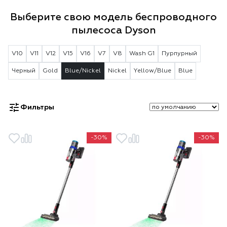
Выберите свою модель беспроводного
пылесоса Dyson
V10
V11
V12
V15
V16
V7
V8
Wash G1
Пурпурный
Черный
Gold
Blue/Nickel
Nickel
Yellow/Blue
Blue
Фильтры
-30%
-30%