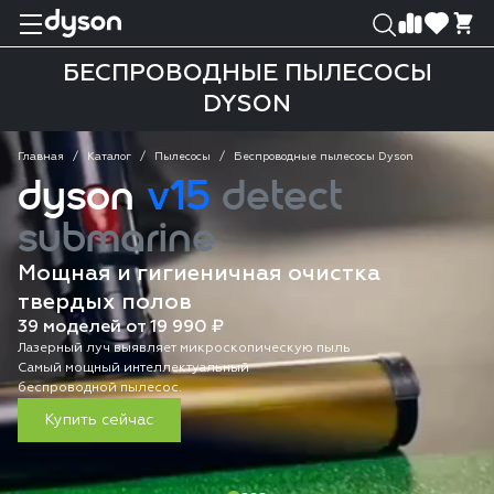
0
0
БЕСПРОВОДНЫЕ ПЫЛЕСОСЫ
DYSON
Главная
Каталог
Пылесосы
Беспроводные пылесосы Dyson
dyson
v15
detect
submarine
Мощная и гигиеничная очистка
твердых полов
39 моделей от 19 990 ₽
Лазерный луч выявляет микроскопическую пыль
Самый мощный интеллектуальный
беспроводной пылесос.
Купить сейчас