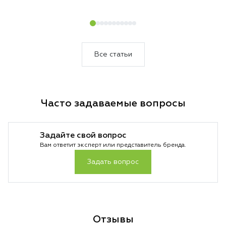
очистки.
загрязнений. Резу
который сам подс
уборки и делает 
быстрее и эффект
Все статьи
Часто задаваемые вопросы
Задайте свой вопрос
Вам ответит эксперт или представитель бренда.
Задать вопрос
Отзывы