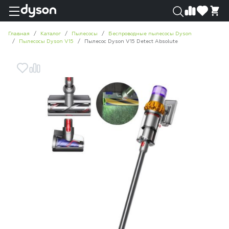
0
0
Главная
Каталог
Пылесосы
Беспроводные пылесосы Dyson
Пылесосы Dyson V15
Пылесос Dyson V15 Detect Absolute