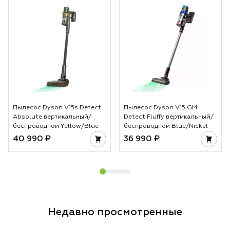
лучше выбрать в 2026 году.
чтобы не было пе
основе лежит тех
температуры и во
особенно важно д
За счет этого укл
аккуратной и вы 
предсказуемый ре
достигается без л
не просто гаджет
инструмент для те
Пылесос Dyson V15s Detect
Пылесос Dyson V15 GM
стабильности каж
Absolute вертикальный/
Detect Fluffy вертикальный/
беспроводной Yellow/Blue
беспроводной Blue/Nickel
40 990 ₽
36 990 ₽
Недавно просмотренные