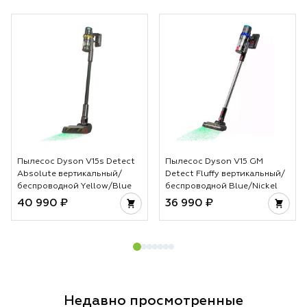
отличаются технологии и какой пылесос
специально под ра
лучше выбрать в 2026 году.
чтобы не было пе
основе лежит тех
температуры и во
особенно важно д
За счет этого укл
аккуратной и вы 
предсказуемый ре
достигается без л
не просто гаджет
инструмент для те
Пылесос Dyson V15s Detect
Пылесос Dyson V15 GM
стабильности каж
Absolute вертикальный/
Detect Fluffy вертикальный/
беспроводной Yellow/Blue
беспроводной Blue/Nickel
40 990 ₽
36 990 ₽
Недавно просмотренные