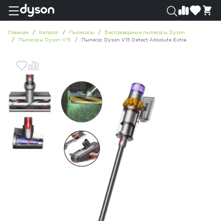
0
0
Главная
Каталог
Пылесосы
Беспроводные пылесосы Dyson
Пылесосы Dyson V15
Пылесос Dyson V15 Detect Absolute Extra