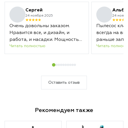
Сергей
Альби
24 ноября 2025
24 ноябр
Очень довольны заказом.
Пылесос клас
Нравится все, и дизайн, и
всегда на вы
работа, и насадки. Мощность
раньше запл
Читать полностью
Читать полност
отличная. Заряда хватает
срока.
надолго. А новая насадка с
лазером действительно
подсвечивает загрязненные
области. В общем, уборка
теперь в удовольствие.
Оставить отзыв
Несмотря на то, что пылесосим
мы каждый день, Дайсон за
один раз собрал кучу пыли.
Рекомендуем также