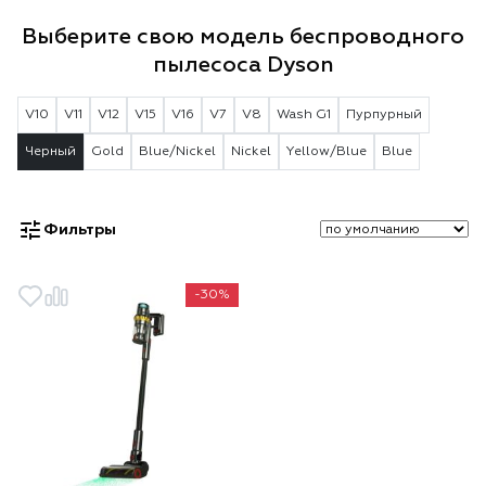
Выберите свою модель беспроводного
пылесоса Dyson
V10
V11
V12
V15
V16
V7
V8
Wash G1
Пурпурный
Черный
Gold
Blue/Nickel
Nickel
Yellow/Blue
Blue
Фильтры
-30%