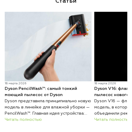
Статьи
18 марта 2026
18 марта 2026
Dyson PencilWash™: самый тонкий
Dyson V16: флаг
моющий пылесос от Dyson
пылесос нового 
Dyson представила принципиально новую
Dyson V16 — флаг
модель в линейке для влажной уборки —
модель, в которо
PencilWash™. Главная идея устройства:
объединили реко
сверхтонкий и лёгкий корпус без каких-
Читать полностью
всасывания, авто
Читать полностью
либо уступок в гигиене и эффективности
покрытиям и инте
очистки.
загрязнений. Резу