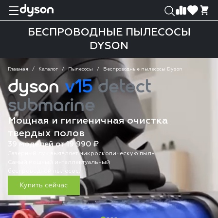
0
0
БЕСПРОВОДНЫЕ ПЫЛЕСОСЫ
DYSON
Главная
Каталог
Пылесосы
Беспроводные пылесосы Dyson
dyson
v15
detect
submarine
Мощная и гигиеничная очистка
твердых полов
39 моделей от 19 990 ₽
Лазерный луч выявляет микроскопическую пыль
Самый мощный интеллектуальный
беспроводной пылесос.
Купить сейчас