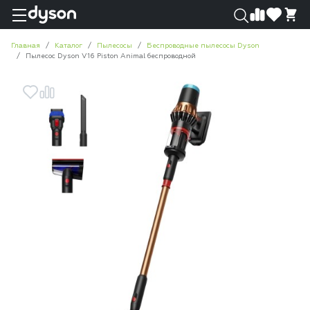
0
0
Главная
Каталог
Пылесосы
Беспроводные пылесосы Dyson
Пылесос Dyson V16 Piston Animal беспроводной