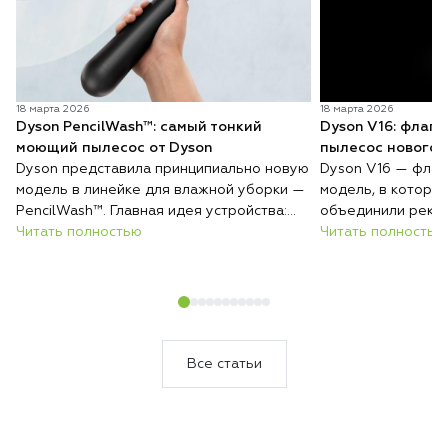
18 марта 2026
18 марта 2026
Dyson PencilWash™: самый тонкий
Dyson V16: флаг
моющий пылесос от Dyson
пылесос нового 
Dyson представила принципиально новую
Dyson V16 — флаг
модель в линейке для влажной уборки —
модель, в которо
PencilWash™. Главная идея устройства:
объединили реко
сверхтонкий и лёгкий корпус без каких-
Читать полностью
всасывания, авто
Читать полностью
либо уступок в гигиене и эффективности
покрытиям и инте
очистки.
загрязнений. Резу
который сам подс
уборки и делает 
быстрее и эффект
Все статьи