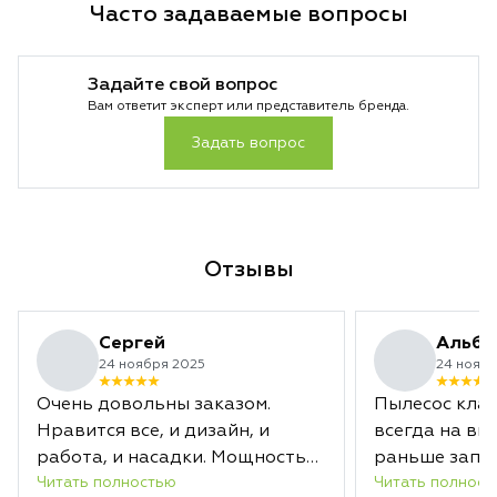
Часто задаваемые вопросы
Задайте свой вопрос
Вам ответит эксперт или представитель бренда.
Задать вопрос
Отзывы
Сергей
Альби
24 ноября 2025
24 ноябр
Очень довольны заказом.
Пылесос клас
Нравится все, и дизайн, и
всегда на вы
работа, и насадки. Мощность
раньше запл
Читать полностью
Читать полност
отличная. Заряда хватает
срока.