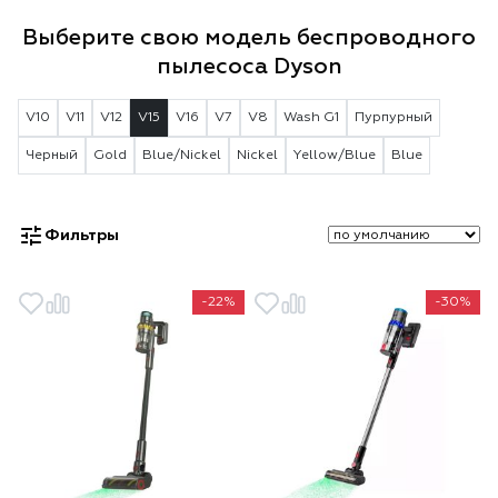
Выберите свою модель беспроводного
пылесоса Dyson
V10
V11
V12
V15
V16
V7
V8
Wash G1
Пурпурный
Черный
Gold
Blue/Nickel
Nickel
Yellow/Blue
Blue
Фильтры
-22%
-30%