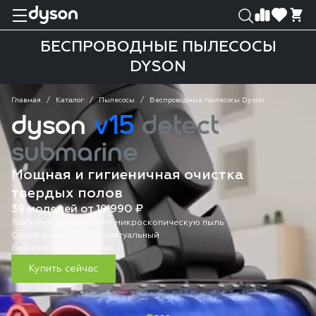
0
0
БЕСПРОВОДНЫЕ ПЫЛЕСОСЫ
DYSON
Главная
Каталог
Пылесосы
Беспроводные пылесосы Dyson
dyson
v15
detect
submarine
Мощная и гигиеничная очистка
твердых полов
39 моделей от 19 990 ₽
Лазерный луч выявляет микроскопическую пыль
Самый мощный интеллектуальный
беспроводной пылесос.
Купить сейчас