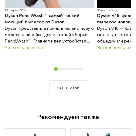
18 марта 2026
18 марта 2026
Dyson PencilWash™: самый тонкий
Dyson V16: флаг
моющий пылесос от Dyson
пылесос нового 
Dyson представила принципиально новую
Dyson V16 — флаг
модель в линейке для влажной уборки —
модель, в которо
PencilWash™. Главная идея устройства:
объединили реко
сверхтонкий и лёгкий корпус без каких-
Читать полностью
всасывания, авто
Читать полностью
либо уступок в гигиене и эффективности
покрытиям и инте
очистки.
загрязнений. Резу
который сам подс
уборки и делает 
быстрее и эффект
Все статьи
Рекомендуем также