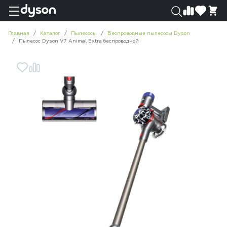
0
0
Главная
Каталог
Пылесосы
Беспроводные пылесосы Dyson
Пылесос Dyson V7 Animal Extra беспроводной