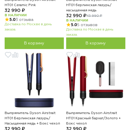
Выпрямитель Dyson Airstrait
Выпрямитель Dyson Airstrait
HT01 Ceramic Pink
HT01 берлинская лазурь/
32 990 ₽
насыщенная медь
В НАЛИЧИИ
32 990 ₽
45 990 ₽
5.0
3 отзыва
В НАЛИЧИИ
Доставка по Москве в день
5.0
5 отзывов
заказа.
Доставка по Москве в день
заказа.
В корзину
В корзину
Выпрямитель Dyson Airstrait
Выпрямитель Dyson Airstrait
HT01 Берлинская лазурь/
HT01 Красный бархат/Золото +
Насыщенная медь + Бокс чехол
Бокс чехол
32 990 ₽
32 990 ₽