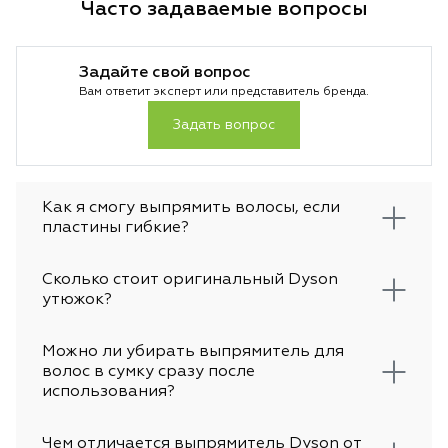
Часто задаваемые вопросы
комплектации существуют, чем
производитель ст
отличаются технологии и какой пылесос
специально под ра
лучше выбрать в 2026 году.
чтобы не было пе
Задайте свой вопрос
основе лежит тех
Вам ответит эксперт или представитель бренда.
температуры и во
особенно важно д
Задать вопрос
За счет этого укл
аккуратной и вы 
предсказуемый ре
достигается без л
Как я смогу выпрямить волосы, если
не просто гаджет
пластины гибкие?
инструмент для те
стабильности каж
Сколько стоит оригинальный Dyson
утюжок?
Можно ли убирать выпрямитель для
волос в сумку сразу после
использования?
Чем отличается выпрямитель Dyson от