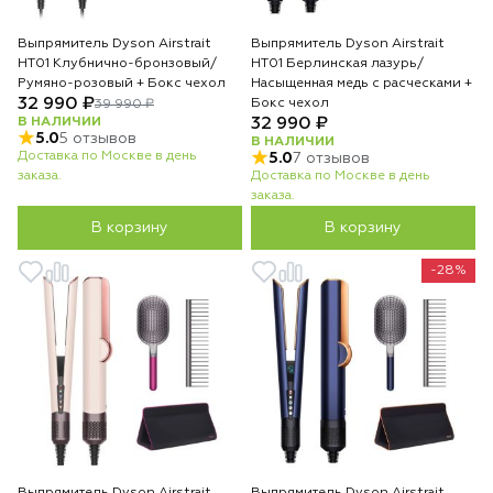
Выпрямитель Dyson Airstrait
Выпрямитель Dyson Airstrait
HT01 Клубнично-бронзовый/
HT01 Берлинская лазурь/
Румяно-розовый + Бокс чехол
Насыщенная медь с расческами +
32 990 ₽
Бокс чехол
39 990 ₽
В НАЛИЧИИ
32 990 ₽
5.0
5 отзывов
В НАЛИЧИИ
Доставка по Москве в день
5.0
7 отзывов
заказа.
Доставка по Москве в день
заказа.
В корзину
В корзину
-28%