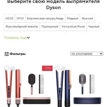
Выберите свою модель выпрямителя
Dyson
HS03
HT01
Берлинская лазурь/медь
Медный
Фуксия
Фуксия/яркий никель
Пурпурный
Vinca blue Rosé
Черный
Красный
Strawberry Bronze/Blush Pink
Jasper Plum
Ceramic Pink
Фильтры
-17%