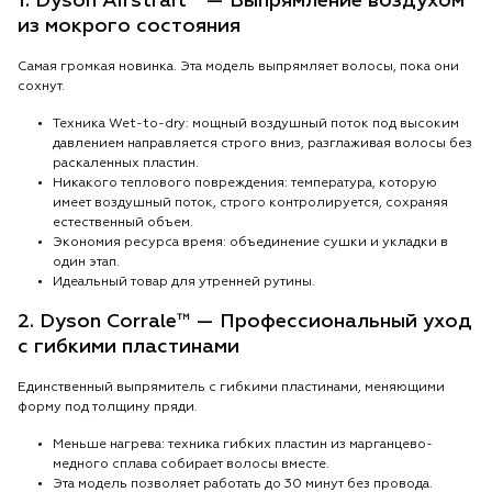
1. Dyson Airstrait™ — Выпрямление воздухом
из мокрого состояния
Самая громкая новинка. Эта модель выпрямляет волосы, пока они
сохнут.
Техника Wet-to-dry: мощный воздушный поток под высоким
давлением направляется строго вниз, разглаживая волосы без
раскаленных пластин.
Никакого теплового повреждения: температура, которую
имеет воздушный поток, строго контролируется, сохраняя
естественный объем.
Экономия ресурса время: объединение сушки и укладки в
один этап.
Идеальный товар для утренней рутины.
2. Dyson Corrale™ — Профессиональный уход
с гибкими пластинами
Единственный выпрямитель с гибкими пластинами, меняющими
форму под толщину пряди.
Меньше нагрева: техника гибких пластин из марганцево-
медного сплава собирает волосы вместе.
Эта модель позволяет работать до 30 минут без провода.