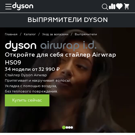
0
0
ВЫПРЯМИТЕЛИ DYSON
Главная
Каталог
Уход за волосами
Выпрямители
dyson
airwrap i.d.
Откройте для себя стайлер Airwrap
HS09
34 модели от 32 990 ₽
Стайлер Dyson Airwrap
Притягивает и накручивает волосы.
Укладка с помощью воздуха,
без теплового повреждения.
Купить сейчас