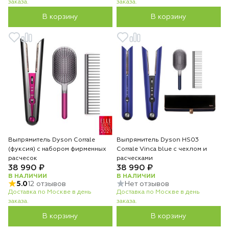
заказа.
заказа.
В корзину
В корзину
Выпрямитель Dyson Corrale
Выпрямитель Dyson HS03
(фуксия) с набором фирменных
Corrale Vinca blue с чехлом и
расчесок
расческами
38 990 ₽
38 990 ₽
В НАЛИЧИИ
В НАЛИЧИИ
5.0
12 отзывов
Нет отзывов
Доставка по Москве в день
Доставка по Москве в день
заказа.
заказа.
В корзину
В корзину