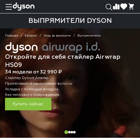
0
0
ВЫПРЯМИТЕЛИ DYSON
Главная
Каталог
Уход за волосами
Выпрямители
dyson
airwrap i.d.
Откройте для себя стайлер Airwrap
HS09
34 модели от 32 990 ₽
Стайлер Dyson Airwrap
Притягивает и накручивает волосы.
Укладка с помощью воздуха,
без теплового повреждения.
Купить сейчас