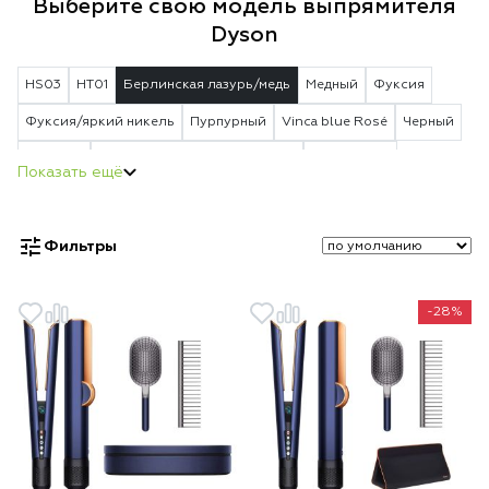
Выберите свою модель выпрямителя
Dyson
HS03
HT01
Берлинская лазурь/медь
Медный
Фуксия
Фуксия/яркий никель
Пурпурный
Vinca blue Rosé
Черный
Красный
Strawberry Bronze/Blush Pink
Jasper Plum
Ceramic Pink
Фильтры
-28%