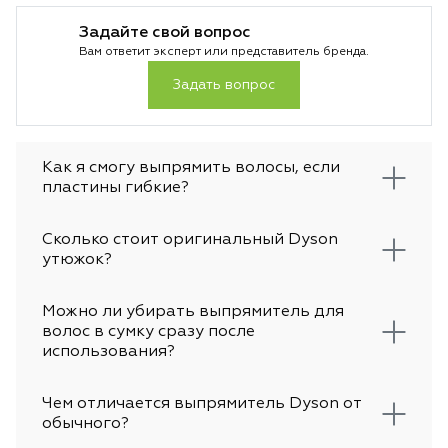
лучше выбрать в 2026 году.
чтобы не было пе
Задайте свой вопрос
основе лежит тех
Вам ответит эксперт или представитель бренда.
температуры и во
особенно важно д
Задать вопрос
За счет этого укл
аккуратной и вы 
предсказуемый ре
достигается без л
Как я смогу выпрямить волосы, если
не просто гаджет
пластины гибкие?
инструмент для те
стабильности каж
Сколько стоит оригинальный Dyson
утюжок?
Можно ли убирать выпрямитель для
волос в сумку сразу после
использования?
Чем отличается выпрямитель Dyson от
обычного?