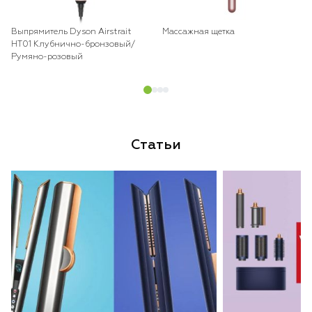
Выпрямитель Dyson Airstrait
Массажная щетка
HT01 Клубнично-бронзовый/
Румяно-розовый
Статьи