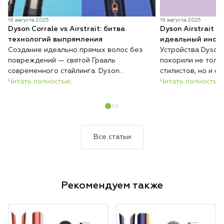
16 августа 2025
16 августа 2025
Dyson Corrale vs Airstrait: битва
Dyson Airstrait v
технологий выпрямления
идеальный инстр
Создание идеально прямых волос без
Устройства Dyson
повреждений — святой Грааль
покорили не толь
современного стайлинга. Dyson
стилистов, но и 
предлагает два принципиально разных
Читать полностью
красивых причесок
Читать полностью
решения этой задачи: классический
и мультистайлер A
утюжок Corrale с революционными
флагманских прод
гибкими пластинами и инновационный
которых решает о
Airstrait, который выпрямляет потоком
Разбираемся, како
воздуха. Разбираемся, какая технология
именно вам.
Все статьи
подойдет именно вам.
Рекомендуем также