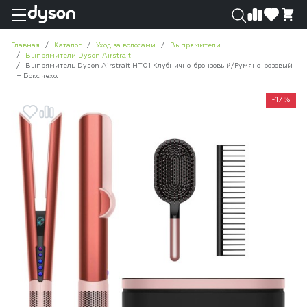
0
0
Главная
Каталог
Уход за волосами
Выпрямители
Выпрямители Dyson Airstrait
Выпрямитель Dyson Airstrait HT01 Клубнично-бронзовый/Румяно-розовый
+ Бокс чехол
-17%