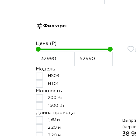
Фильтры
Цена (₽)
Модель
HS03
HT01
Мощность
200 Вт
1600 Вт
Длина провода
1,98 м
Выпря
(черн
2,20 м
38 9
3,20 м