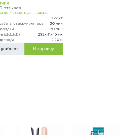
ИЧИИ
10 отзывов
а по Москве в день заказа.
1,27 кг
работы от аккумулятора
30 мин
зарядки
70 мин
ты (ДхШхВ)
292х41х45 мм
провода
2,20 м
дробнее
В корзину