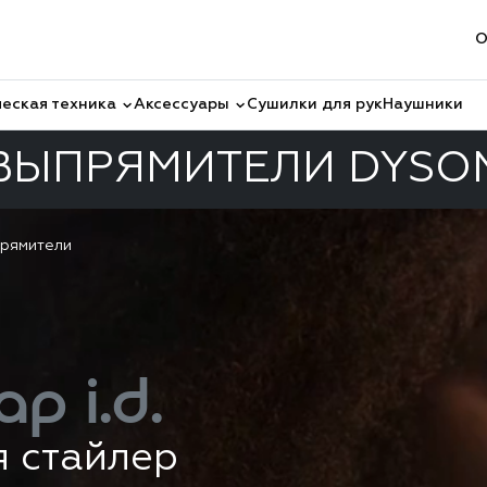
О
еская техника
Аксессуары
Сушилки для рук
Наушники
ВЫПРЯМИТЕЛИ DYSO
рямители
ap i.d.
я стайлер