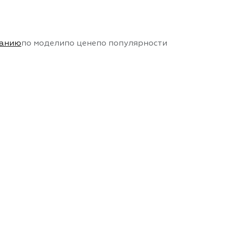
чанию
по модели
по цене
по популярности