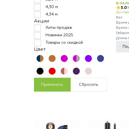
В НАЛ
4,30 м
5.0
Доставк
4,34 м
Вес
Акции
Время 
Хиты продаж
Время 
Габари
Новинки 2025
Длина 
Товары со скидкой
По
Цвет
Применить
Сбросить