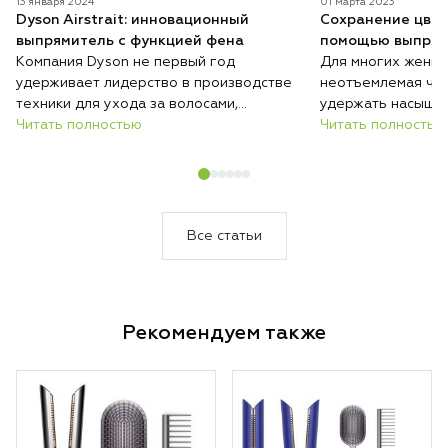
13 января 2024
01 марта 2023
Dyson Airstrait: инновационный
Сохранение цвет
выпрямитель с функцией фена
помощью выпрям
Компания Dyson не первый год
Для многих женщи
удерживает лидерство в производстве
неотъемлемая час
техники для ухода за волосами,
удержать насыщен
постоянно удивляя пользователей
Читать полностью
просто. Окрашенн
Читать полностью
новыми разработками. Продукция этой
быстро терять яр
марки тщательно тестируется,
высоких температу
гарантируя безопасность и комфорт в
выцветанию и тус
использовании. Известные модели, такие
Dyson решает эту
как фен Supersonic, футуристический
уникальную техн
Все статьи
выпрямитель Corrale и универсальный
укладки без пере
стайлер Airwrap, становятся всё более
совершенными, а на их основе
появляются новые решения.
Рекомендуем также