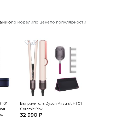
чанию
по модели
по цене
по популярности
HT01
Выпрямитель Dyson Airstrait HT01
ная
Ceramic Pink
32 990 ₽
хол