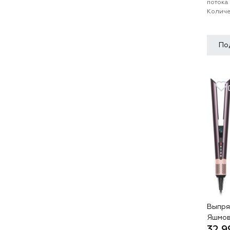
потока
Количе
По
Выпрям
Яшмов
32 9