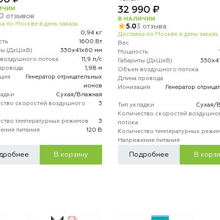
32 990 ₽
ИЧИИ
10 отзывов
В НАЛИЧИИ
а по Москве в день заказа.
5.0
3 отзыва
0,94 кг
Доставка по Москве в день заказа.
сть
1600 Вт
Вес
ты (ДхШхВ)
330х41х60 мм
Мощность
воздушного потока
11,9 л/с
Габариты (ДхШхВ)
330х4
провода
1,98 м
Объем воздушного потока
ция
Генератор отрицательных
Длина провода
ионов
Ионизация
Генератор отрица
ладки
Сухая/Влажная
ство скоростей воздушного
3
Тип укладки
Сухая/
Количество скоростей воздушно
ство температурных режимов
3
потока
ение питания
120 В
Количество температурных режи
Напряжение питания
дробнее
В корзину
Подробнее
В корз