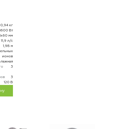
0,94 кг
1600 Вт
1х60 мм
11,9 л/с
1,98 м
тельных
ионов
Влажная
го
3
мов
3
120 В
ину