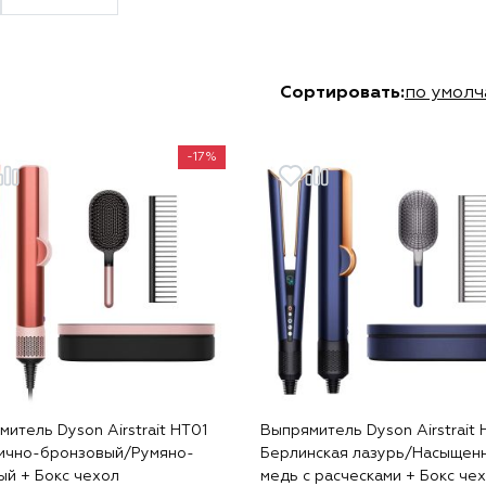
Сортировать:
по умол
-17%
итель Dyson Airstrait HT01
Выпрямитель Dyson Airstrait 
ично-бронзовый/Румяно-
Берлинская лазурь/Насыщен
ый + Бокс чехол
медь с расческами + Бокс че