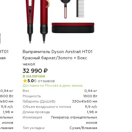
HT01
Выпрямитель Dyson Airstrait HT01
ная
Красный бархат/Золото + Бокс
чехол
32 990 ₽
В НАЛИЧИИ
5.0
6 отзывов
Доставка по Москве в день заказа.
0,94 кг
Вес
0,94 кг
1600 Вт
Мощность
1600 Вт
1х60 мм
Габариты (ДхШхВ)
330х41х60 мм
11,9 л/с
Объем воздушного потока
11,9 л/с
1,98 м
Длина провода
1,98 м
тельных
Ионизация
Генератор отрицательных
ионов
ионов
Влажная
Тип укладки
Сухая/Влажная