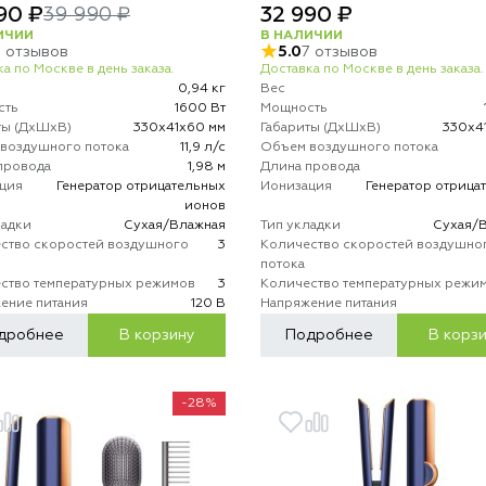
90 ₽
32 990 ₽
39 990 ₽
ИЧИИ
В НАЛИЧИИ
5 отзывов
5.0
7 отзывов
а по Москве в день заказа.
Доставка по Москве в день заказа.
0,94 кг
Вес
сть
1600 Вт
Мощность
ты (ДхШхВ)
330х41х60 мм
Габариты (ДхШхВ)
330х4
воздушного потока
11,9 л/с
Объем воздушного потока
провода
1,98 м
Длина провода
ция
Генератор отрицательных
Ионизация
Генератор отрица
ионов
ладки
Сухая/Влажная
Тип укладки
Сухая/
ство скоростей воздушного
3
Количество скоростей воздушно
потока
ство температурных режимов
3
Количество температурных режи
ение питания
120 В
Напряжение питания
дробнее
В корзину
Подробнее
В корз
-28%