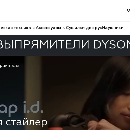
О
еская техника
Аксессуары
Сушилки для рук
Наушники
ВЫПРЯМИТЕЛИ DYSO
рямители
ap i.d.
я стайлер