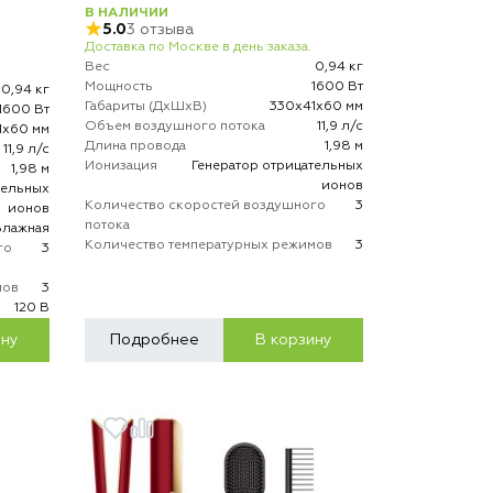
В НАЛИЧИИ
5.0
3 отзыва
Доставка по Москве в день заказа.
Вес
0,94 кг
Мощность
1600 Вт
0,94 кг
Габариты (ДхШхВ)
330х41х60 мм
1600 Вт
Объем воздушного потока
11,9 л/с
1х60 мм
Длина провода
1,98 м
11,9 л/с
Ионизация
Генератор отрицательных
1,98 м
ионов
тельных
Количество скоростей воздушного
3
ионов
потока
Влажная
Количество температурных режимов
3
го
3
мов
3
120 В
ину
Подробнее
В корзину