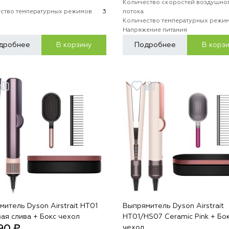
Количество скоростей воздушно
ство температурных режимов
3
потока
Количество температурных режи
Напряжение питания
дробнее
В корзину
Подробнее
В корз
итель Dyson Airstrait HT01
Выпрямитель Dyson Airstrait
ая слива + Бокс чехол
HT01/HS07 Ceramic Pink + Бо
90 ₽
чехол