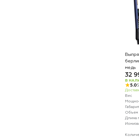
Выпрям
берли
медь
32 9
В НАЛ
5.0
Доставк
Вес
Мощно
Габари
Объем 
Длина 
Иониза
Количе