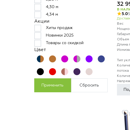
32 9
4,30 м
В НАЛ
5.0
4,34 м
Доставк
Акции
Вес
Хиты продаж
Мощно
Габари
Новинки 2025
Объем 
Товары со скидкой
Длина 
Цвет
Иониза
Тип ук
Количе
потока
Количе
Напряж
Применить
Сбросить
По