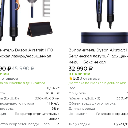
итель Dyson Airstrait HT01
Выпрямитель Dyson Airstrait 
нская лазурь/насыщенная
Берлинская лазурь/Насыщен
медь + Бокс чехол
90 ₽
32 990 ₽
45 990 ₽
ИЧИИ
В НАЛИЧИИ
5 отзывов
5.0
8 отзывов
а по Москве в день заказа.
Доставка по Москве в день заказа.
0,94 кг
Вес
сть
1600 Вт
Мощность
ты (ДхШхВ)
330х41х60 мм
Габариты (ДхШхВ)
330х4
воздушного потока
11,9 л/с
Объем воздушного потока
провода
1,98 м
Длина провода
ция
Генератор отрицательных
Ионизация
Генератор отрица
ионов
ство скоростей воздушного
3
Тип укладки
Сухая/