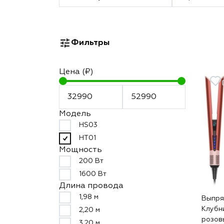
Фильтры
Цена (₽)
Модель
HS03
HT01
Мощность
200 Вт
1600 Вт
Длина провода
1,98 м
Выпрям
Клубн
2,20 м
розов
3,20 м