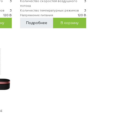
го
3
Количество скоростей воздушного
3
потока
мов
3
Количество температурных режимов
3
120 В
Напряжение питания
120 В
ину
Подробнее
В корзину
кс