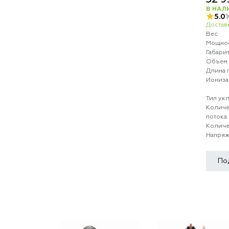
В НАЛ
5.0
Доставк
Вес
Мощно
Габари
Объем 
Длина 
Иониза
Тип ук
Количе
потока
Количе
Напряж
По