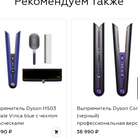
Рекомендуем также
рямитель Dyson HS03
Выпрямитель Dyson Cor
rale Vinca blue с чехлом
(черный)
асческами
профессиональная верс
990 ₽
38 990 ₽