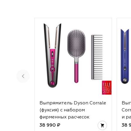
Выпрямитель Dyson Corrale
Вып
(фуксия) с набором
Cor
фирменных расчесок
и р
38 990 ₽
38 