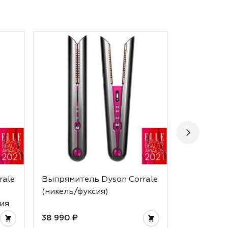
rale
Выпрямитель Dyson Corrale
Выпрямите
(никель/фуксия)
(фуксия)
ия
38 990 ₽
38 990 ₽