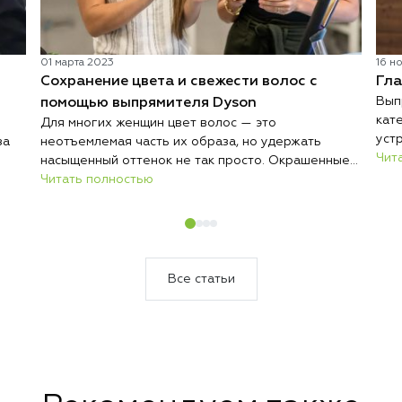
01 марта 2023
16 н
Сохранение цвета и свежести волос с
Гла
Вып
помощью выпрямителя Dyson
кат
Для многих женщин цвет волос — это
уст
за
неотъемлемая часть их образа, но удержать
иде
Чит
насыщенный оттенок не так просто. Окрашенные
каж
волосы могут быстро терять яркость под
Читать полностью
мар
сть
воздействием высоких температур, что приводит к
кон
,
выцветанию и тусклости. Выпрямитель Dyson
Dys
решает эту проблему, предлагая уникальную
технологию бережной укладки без перегревания.
а на
Все статьи