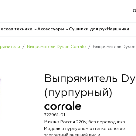
О
еская техника
Аксессуары
Сушилки для рук
Наушники
рямители
Выпрямители Dyson Corrale
Выпрямитель Dyson 
Выпрямитель Dys
(пурпурный)
corrale
322961-01
Вилка:
Россия 220v, без переходника
Модель в пурпурном оттенке сочетает
элегантный внешний вид и