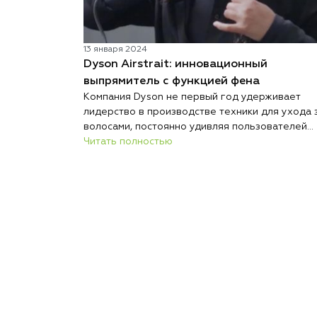
13 января 2024
Dyson Airstrait: инновационный
выпрямитель с функцией фена
Компания Dyson не первый год удерживает
лидерство в производстве техники для ухода 
волосами, постоянно удивляя пользователей
новыми разработками. Продукция этой марки
Читать полностью
тщательно тестируется, гарантируя безопасно
и комфорт в использовании. Известные модели
такие как фен Supersonic, футуристический
выпрямитель Corrale и универсальный стайлер
Airwrap, становятся всё более совершенными, 
их основе появляются новые решения.