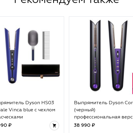
рямитель Dyson HS03
Выпрямитель Dyson Cor
rale Vinca blue с чехлом
(черный)
асческами
профессиональная верс
990 ₽
38 990 ₽