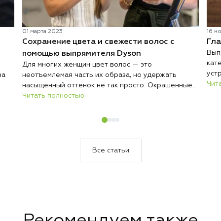
01 марта 2023
16 н
Сохранение цвета и свежести волос с
Гла
Вып
помощью выпрямителя Dyson
кат
Для многих женщин цвет волос — это
уст
за
неотъемлемая часть их образа, но удержать
иде
Чит
насыщенный оттенок не так просто. Окрашенные
каж
волосы могут быстро терять яркость под
Читать полностью
мар
сть
воздействием высоких температур, что приводит к
кон
,
выцветанию и тусклости. Выпрямитель Dyson
Dys
решает эту проблему, предлагая уникальную
технологию бережной укладки без перегревания.
а на
Все статьи
Рекомендуем также