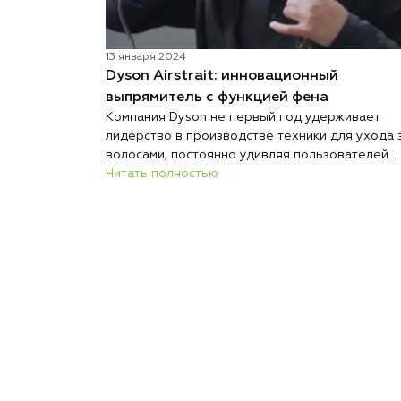
13 января 2024
Dyson Airstrait: инновационный
выпрямитель с функцией фена
Компания Dyson не первый год удерживает
лидерство в производстве техники для ухода 
волосами, постоянно удивляя пользователей
новыми разработками. Продукция этой марки
Читать полностью
тщательно тестируется, гарантируя безопасно
и комфорт в использовании. Известные модели
такие как фен Supersonic, футуристический
выпрямитель Corrale и универсальный стайлер
Airwrap, становятся всё более совершенными, 
их основе появляются новые решения.