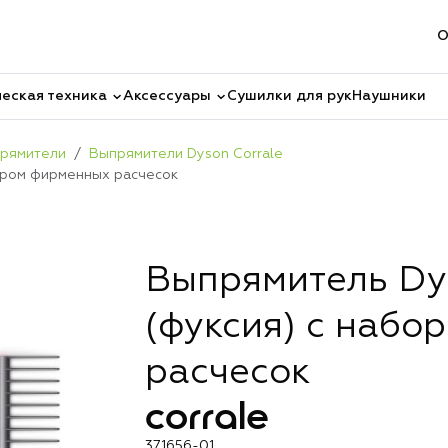
О
еская техника
Аксессуары
Сушилки для рук
Наушники
рямители
Выпрямители Dyson Corrale
бором фирменных расчесок
Выпрямитель Dys
(фуксия) с набо
расчесок
corrale
371656-01