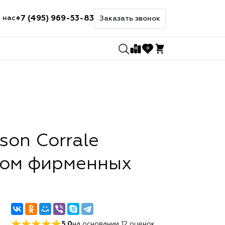
+7 (495) 969-53-83
 нас
Заказать звонок
0
0
on Corrale
ром фирменных
5.0
на основании
12
оценок