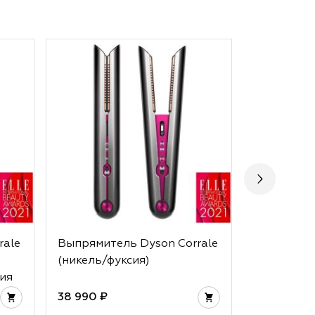
rale
Выпрямитель Dyson Corrale
Выпрямите
(никель/фуксия)
(фуксия)
ия
38 990 ₽
38 990 ₽