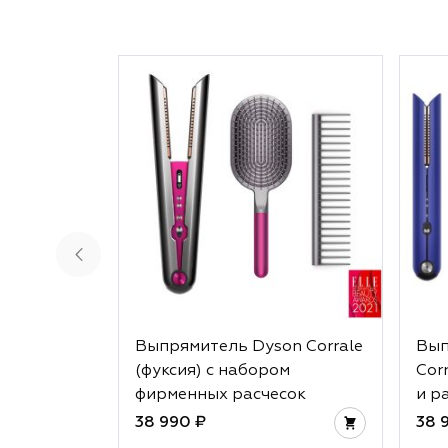
Выпрямитель Dyson Corrale
Вып
(фуксия) с набором
Cor
фирменных расчесок
и р
38 990 ₽
38 