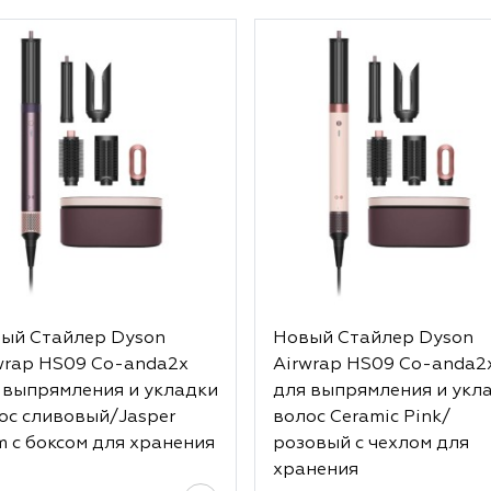
ый Стайлер Dyson
Новый Стайлер Dyson
wrap HS09 Co-anda2x
Airwrap HS09 Co-anda2
 выпрямления и укладки
для выпрямления и укл
ос сливовый/Jasper
волос Ceramic Pink/
m с боксом для хранения
розовый с чехлом для
хранения