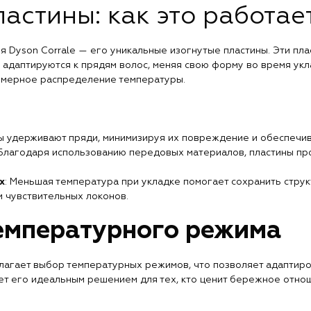
астины: как это работае
 Dyson Corrale — его уникальные изогнутые пластины. Эти плас
 адаптируются к прядям волос, меняя свою форму во время укл
омерное распределение температуры.
ны удерживают пряди, минимизируя их повреждение и обеспечив
 Благодаря использованию передовых материалов, пластины п
х
: Меньшая температура при укладке помогает сохранить струк
и чувствительных локонов.
емпературного режима
лагает выбор температурных режимов, что позволяет адаптиро
ет его идеальным решением для тех, кто ценит бережное отно