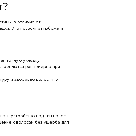
т?
тины, в отличие от
адки. Это позволяет избежать
ая точную укладку.
рогреваются равномерно при
туру и здоровье волос, что
вать устройство под тип волос
шение к волосам без ущерба для