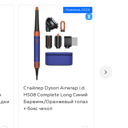
Новинка 2026
Стайлер Dyson Airwrap i.d.
Стайлер D
x
HS08 Complete Long Синий
HS05 Comp
адки
Барвинк/Оранжевый топаз
Strawberr
+ бокс чехол
Pink + бок