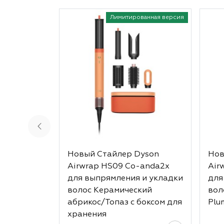
Лимитированная версия
Новый Стайлер Dyson
Нов
Airwrap HS09 Co-anda2x
Air
для выпрямления и укладки
для
волос Керамический
вол
абрикос/Топаз с боксом для
Plu
хранения