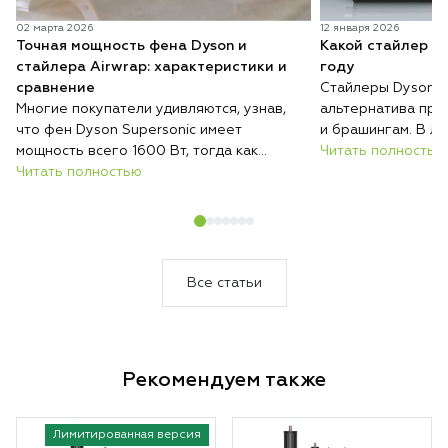
02 марта 2026
12 января 2026
Точная мощность фена Dyson и
Какой стайлер D
стайлера Airwrap: характеристики и
году
сравнение
Стайлеры Dyson п
Многие покупатели удивляются, узнав,
альтернатива при
что фен Dyson Supersonic имеет
и брашингам. В ли
мощность всего 1600 Вт, тогда как
серий с разными н
Читать полностью
обычные фены нередко работают на
Читать полностью
возможностями, и 
2000 Вт и выше. При этом при
волос, их длины и
сопоставимых условиях Dyson сушит
их укладывать. Ра
волосы быстрее, меньше их повреждает
отличаются стайл
и весит меньше большинства
модель купить им
конкурентов.
Все статьи
Рекомендуем также
Лимитированная версия