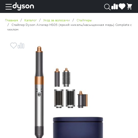
0
0
Главная
Каталог
Уход за волосами
Стайлеры
Стайлер Dyson Airwrap HS05 (яркий никель/насыщенная медь) Complete с
чехлом