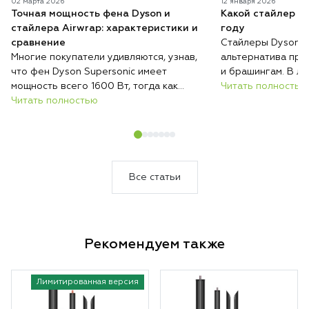
02 марта 2026
12 января 2026
Точная мощность фена Dyson и
Какой стайлер D
стайлера Airwrap: характеристики и
году
сравнение
Стайлеры Dyson п
Многие покупатели удивляются, узнав,
альтернатива при
что фен Dyson Supersonic имеет
и брашингам. В ли
мощность всего 1600 Вт, тогда как
серий с разными н
Читать полностью
обычные фены нередко работают на
Читать полностью
возможностями, и 
2000 Вт и выше. При этом при
волос, их длины и
сопоставимых условиях Dyson сушит
их укладывать. Ра
волосы быстрее, меньше их повреждает
отличаются стайл
и весит меньше большинства
модель купить им
конкурентов.
Все статьи
Рекомендуем также
Лимитированная версия