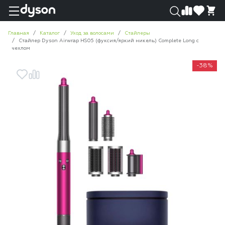
0
0
Главная
Каталог
Уход за волосами
Стайлеры
Стайлер Dyson Airwrap HS05 (фуксия/яркий никель) Complete Long с
чехлом
-38%