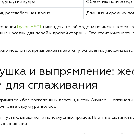
е, упругие кудри
Объемных причесок, с
я, расслабленная волна
Длинных и средних во
околения
Dyson HS01
: цилиндры в этой модели не имеют переклю
ные насадки для левой и правой стороны. Это стоит учитывать 
жно медленно: прядь захватывается у основания, удерживается
ушка и выпрямление: жес
и для сглаживания
ыпрямитель без раскаленных пластин, щетки Airwrap — оптимал
регрева структуры волоса.
я густых, вьющихся и непослушных прядей. Плотные щетинки к
ыравнивания.