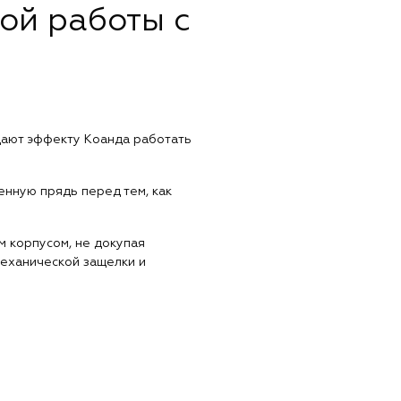
ой работы с
 дают эффекту Коанда работать
енную прядь перед тем, как
м корпусом, не докупая
еханической защелки и