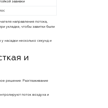
тойкой завивки
лос
чателя направления потока,
при укладке, чтобы завитки были
 у насадки несколько секунд и
ткая и
ьное решение. Разглаживание
онтролируют поток воздуха и