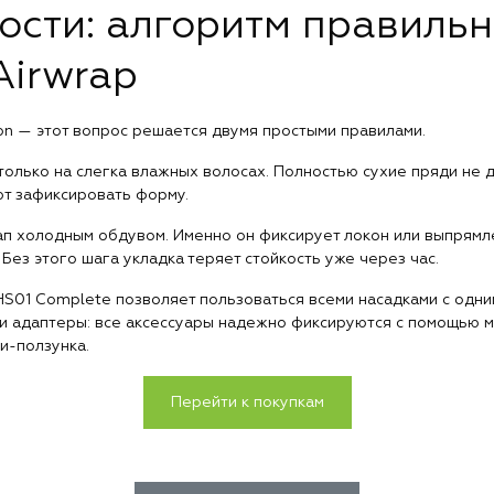
ости: алгоритм правильн
Airwrap
on — этот вопрос решается двумя простыми правилами.
 только на слегка влажных волосах. Полностью сухие пряди не
ют зафиксировать форму.
ап холодным обдувом. Именно он фиксирует локон или выпрямл
Без этого шага укладка теряет стойкость уже через час.
HS01 Complete позволяет пользоваться всеми насадками с одни
 адаптеры: все аксессуары надежно фиксируются с помощью м
и-ползунка.
Перейти к покупкам