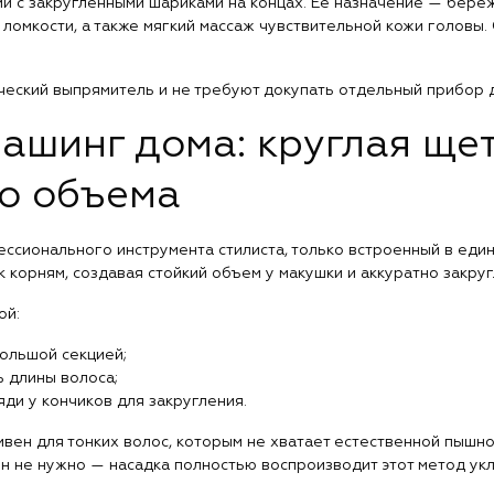
и с закругленными шариками на концах. Ее назначение — бере
ломкости, а также мягкий массаж чувствительной кожи головы. 
ческий выпрямитель и не требуют докупать отдельный прибор д
ашинг дома: круглая щет
о объема
ессионального инструмента стилиста, только встроенный в еди
 корням, создавая стойкий объем у макушки и аккуратно закруг
ой:
большой секцией;
ь длины волоса;
яди у кончиков для закругления.
вен для тонких волос, которым не хватает естественной пышн
н не нужно — насадка полностью воспроизводит этот метод укл