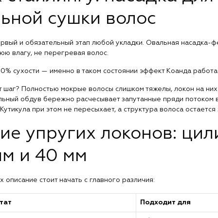
ьной сушки волос
рвый и обязательный этап любой укладки. Овальная насадка-
юю влагу, не перегревая волос.
 80% сухости — именно в таком состоянии эффект Коанда работ
т шаг? Полностью мокрые волосы слишком тяжелы, локон на них 
ьный обдув бережно расчесывает запутанные пряди потоком в
Кутикула при этом не пересыхает, а структура волоса остается
е упругих локонов: цил
мм и 40 мм
 описание стоит начать с главного различия:
тат
Подходит для