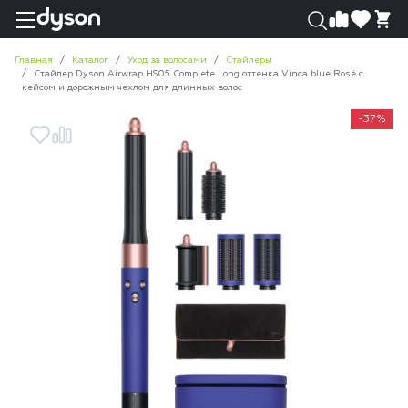
0
0
Главная
Каталог
Уход за волосами
Стайлеры
Стайлер Dyson Airwrap HS05 Complete Long оттенка Vinca blue Rosé с
кейсом и дорожным чехлом для длинных волос
-37%