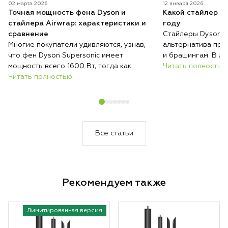
02 марта 2026
12 января 2026
Точная мощность фена Dyson и
Какой стайлер D
стайлера Airwrap: характеристики и
году
сравнение
Стайлеры Dyson п
Многие покупатели удивляются, узнав,
альтернатива при
что фен Dyson Supersonic имеет
и брашингам. В ли
мощность всего 1600 Вт, тогда как
серий с разными н
Читать полностью
обычные фены нередко работают на
Читать полностью
возможностями, и 
2000 Вт и выше. При этом при
волос, их длины и
сопоставимых условиях Dyson сушит
их укладывать. Ра
волосы быстрее, меньше их повреждает
отличаются стайл
и весит меньше большинства
модель купить им
конкурентов.
Все статьи
Рекомендуем также
Лимитированная версия