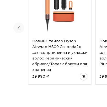
Новый Стайлер Dyson
Нов
Airwrap HS09 Co-anda2x
Air
для выпрямления и укладки
для
волос Керамический
вол
абрикос/Топаз с боксом для
Plu
хранения
39 990 ₽
39 