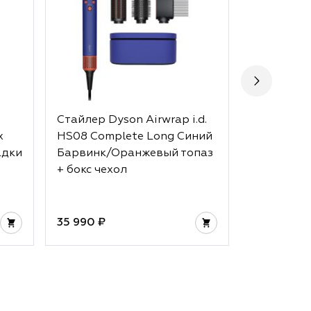
Стайлер Dyson Airwrap i.d.
Стайлер D
x
HS08 Complete Long Синий
HS05 Comp
адки
Барвинк/Оранжевый топаз
Strawberr
+ бокс чехол
Pink + бок
35 990 ₽
32 990 ₽