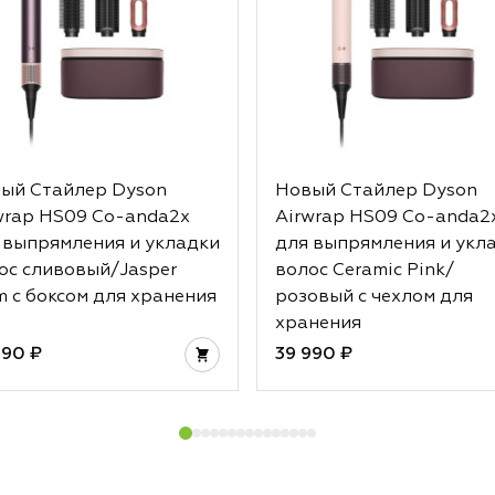
ый Стайлер Dyson
Новый Стайлер Dyson
wrap HS09 Co-anda2x
Airwrap HS09 Co-anda2
 выпрямления и укладки
для выпрямления и укл
ос сливовый/Jasper
волос Ceramic Pink/
m с боксом для хранения
розовый с чехлом для
хранения
990 ₽
39 990 ₽