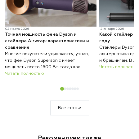
02 марта 2026
12 января 2026
Точная мощность фена Dyson и
Какой стайлер D
стайлера Airwrap: характеристики и
году
сравнение
Стайлеры Dyson п
Многие покупатели удивляются, узнав,
альтернатива при
что фен Dyson Supersonic имеет
и брашингам. В ли
мощность всего 1600 Вт, тогда как
серий с разными н
Читать полностью
обычные фены нередко работают на
Читать полностью
возможностями, и 
2000 Вт и выше. При этом при
волос, их длины и
сопоставимых условиях Dyson сушит
их укладывать. Ра
волосы быстрее, меньше их повреждает
отличаются стайл
и весит меньше большинства
модель купить им
конкурентов.
Все статьи
Рекомендуем также