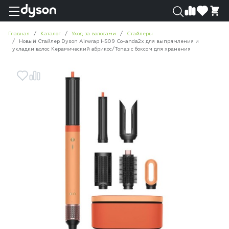
0
0
Главная
Каталог
Уход за волосами
Стайлеры
Новый Стайлер Dyson Airwrap HS09 Co-anda2x для выпрямления и
укладки волос Керамический абрикос/Топаз с боксом для хранения