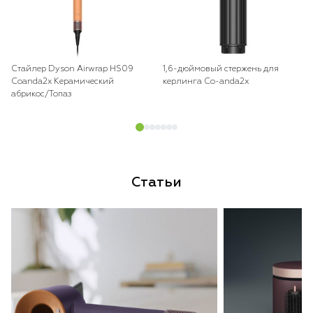
Стайлер Dyson Airwrap HS09
1,6-дюймовый стержень для
Coanda2x Керамический
керлинга Co-anda2x
абрикос/Топаз
Статьи