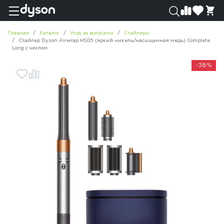
0
0
Главная
Каталог
Уход за волосами
Стайлеры
Стайлер Dyson Airwrap HS05 (яркий никель/насыщенная медь) Complete
Long с чехлом
-38%