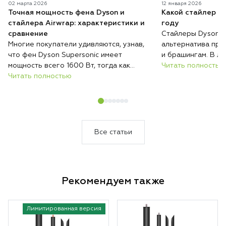
02 марта 2026
12 января 2026
Точная мощность фена Dyson и
Какой стайлер D
стайлера Airwrap: характеристики и
году
сравнение
Стайлеры Dyson п
Многие покупатели удивляются, узнав,
альтернатива при
что фен Dyson Supersonic имеет
и брашингам. В ли
мощность всего 1600 Вт, тогда как
серий с разными н
Читать полностью
обычные фены нередко работают на
Читать полностью
возможностями, и 
2000 Вт и выше. При этом при
волос, их длины и
сопоставимых условиях Dyson сушит
их укладывать. Ра
волосы быстрее, меньше их повреждает
отличаются стайл
и весит меньше большинства
модель купить им
конкурентов.
Все статьи
Рекомендуем также
Лимитированная версия