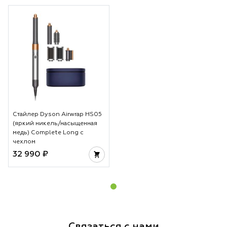
Стайлер Dyson Airwrap HS05
(яркий никель/насыщенная
медь) Complete Long с
чехлом
32 990 ₽
Связаться с нами