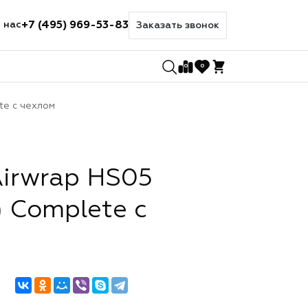
+7 (495) 969-53-83
 нас
Заказать звонок
0
0
te с чехлом
irwrap HS05
) Complete с