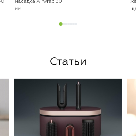
40
насадка Airwrap 30
же
мм
щ
Статьи