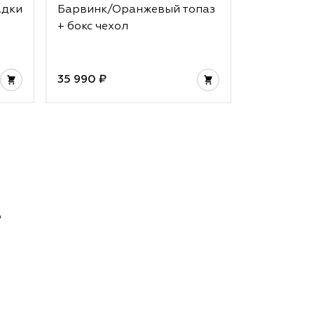
адки
Барвинк/Оранжевый топаз
Strawberr
+ бокс чехол
Pink + бок
35 990 ₽
32 990 ₽
е