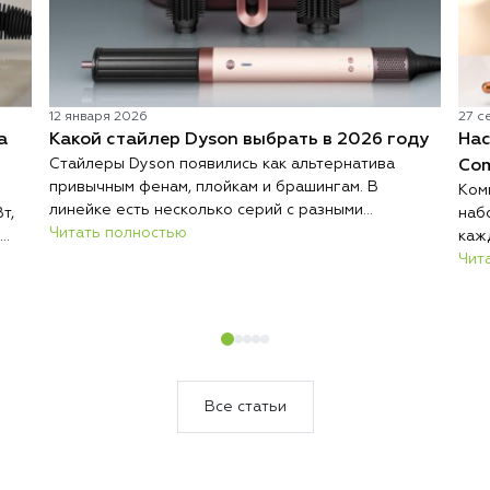
12 января 2026
27 с
а
Какой стайлер Dyson выбрать в 2026 году
Нас
Стайлеры Dyson появились как альтернатива
Com
привычным фенам, плойкам и брашингам. В
Ком
линейке есть несколько серий с разными
т,
наб
насадками и возможностями, и выбор зависит от
Читать полностью
каж
типа волос, их длины и того, как вы привыкли их
Пон
Чит
укладывать. Разберемся, чем отличаются
е их
пра
стайлеры Dyson, и какую модель купить именно
эле
вам.
Все статьи