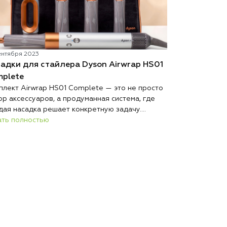
ентября 2023
31 июля 2023
адки для стайлера Dyson Airwrap HS01
Идеальная у
Каждая девушк
plete
стайлер Dyson
плект Airwrap HS01 Complete — это не просто
процесс созда
ор аксессуаров, а продуманная система, где
этого устройс
Читать полно
дая насадка решает конкретную задачу.
укладку и доб
ять, как пользоваться стайлером Dyson
ать полностью
результата. В
вильно, помогает именно разбор каждого
стилистов, ко
мента комплекта.
безупречную у