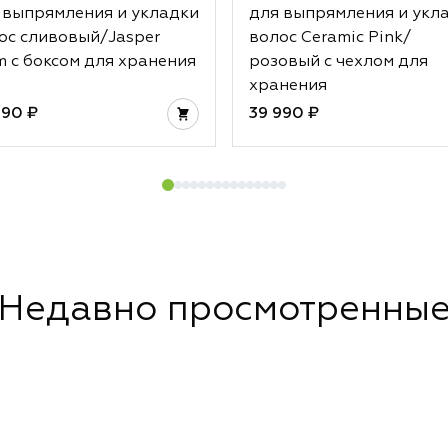
 выпрямления и укладки
для выпрямления и укл
ос сливовый/Jasper
волос Ceramic Pink/
m с боксом для хранения
розовый с чехлом для
хранения
990 ₽
39 990 ₽
Недавно просмотренны