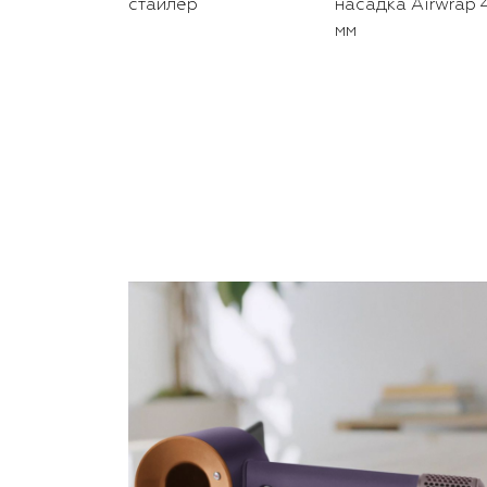
стайлер
насадка Airwrap 
мм