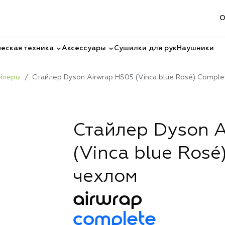
О
еская техника
Аксессуары
Сушилки для рук
Наушники
йлеры
Стайлер Dyson Airwrap HS05 (Vinca blue Rosé) Comple
Стайлер Dyson A
(Vinca blue Rosé
чехлом
airwrap
complete