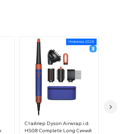
Новинка 2026
Стайлер Dyson Airwrap i.d.
Стайлер D
x
HS08 Complete Long Синий
HS05 Comp