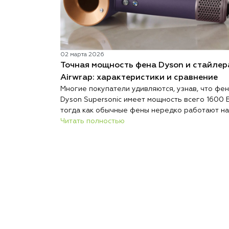
02 марта 2026
Точная мощность фена Dyson и стайлер
Airwrap: характеристики и сравнение
Многие покупатели удивляются, узнав, что фен
Dyson Supersonic имеет мощность всего 1600 В
тогда как обычные фены нередко работают на
2000 Вт и выше. При этом при сопоставимых
Читать полностью
условиях Dyson сушит волосы быстрее, меньш
повреждает и весит меньше большинства
конкурентов.